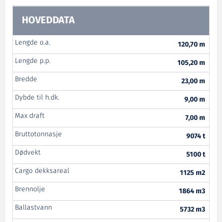
HOVEDDATA
Lengde o.a.
120,70 m
Lengde p.p.
105,20 m
Bredde
23,00 m
Dybde til h.dk.
9,00 m
Max draft
7,00 m
Bruttotonnasje
9074 t
Dødvekt
5100 t
Cargo dekksareal
1125 m2
Brennolje
1864 m3
Ballastvann
5732 m3