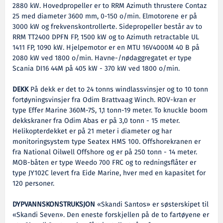
2880 kW. Hovedpropeller er to RRM Azimuth thrustere Contaz
25 med diameter 3600 mm, 0-150 o/min. Elmotorene er på
3000 kW og frekvenskontrollerte. Sidepropeller består av to
RRM TT2400 DPFN FP, 1500 kW og to Azimuth retractable UL
1411 FP, 1090 kW. Hjelpemotor er en MTU 16V4000M 40 B på
2080 kW ved 1800 o/min. Havne-/nødaggregatet er type
Scania DI16 44M på 405 kW - 370 kW ved 1800 o/min.
DEKK
På dekk er det to 24 tonns windlassvinsjer og to 10 tonn
fortøyningsvinsjer fra Odim Brattvaag Winch. ROV-kran er
type Effer Marine 360M-7S, 1,1 tonn-19 meter. To knuckle boom
dekkskraner fra Odim Abas er på 3,0 tonn - 15 meter.
Helikopterdekket er på 21 meter i diameter og har
monitoringsystem type Seatex HMS 100. Offshorekranen er
fra National Oilwell Offshore og er på 250 tonn - 14 meter.
MOB-båten er type Weedo 700 FRC og to redningsflåter er
type JY102C levert fra Eide Marine, hver med en kapasitet for
120 personer.
DYPVANNSKONSTRUKSJON
«Skandi Santos» er søsterskipet til
«Skandi Seven». Den eneste forskjellen på de to fartøyene er