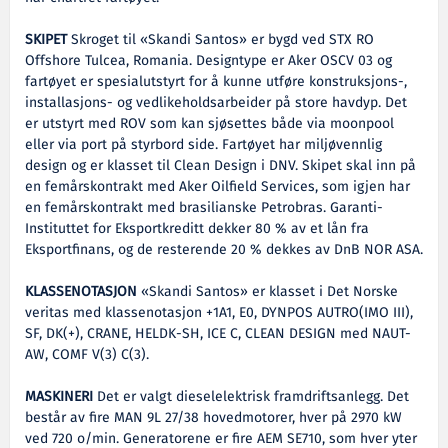
SKIPET
Skroget til «Skandi Santos» er bygd ved STX RO
Offshore Tulcea, Romania. Designtype er Aker OSCV 03 og
fartøyet er spesialutstyrt for å kunne utføre konstruksjons-,
installasjons- og vedlikeholdsarbeider på store havdyp. Det
er utstyrt med ROV som kan sjøsettes både via moonpool
eller via port på styrbord side. Fartøyet har miljøvennlig
design og er klasset til Clean Design i DNV. Skipet skal inn på
en femårskontrakt med Aker Oilfield Services, som igjen har
en femårskontrakt med brasilianske Petrobras. Garanti-
Instituttet for Eksportkreditt dekker 80 % av et lån fra
Eksportfinans, og de resterende 20 % dekkes av DnB NOR ASA.
KLASSENOTASJON
«Skandi Santos» er klasset i Det Norske
veritas med klassenotasjon +1A1, E0, DYNPOS AUTRO(IMO III),
SF, DK(+), CRANE, HELDK-SH, ICE C, CLEAN DESIGN med NAUT-
AW, COMF V(3) C(3).
MASKINERI
Det er valgt dieselelektrisk framdriftsanlegg. Det
består av fire MAN 9L 27/38 hovedmotorer, hver på 2970 kW
ved 720 o/min. Generatorene er fire AEM SE710, som hver yter