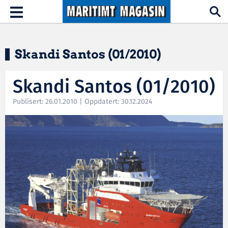
Hopp til hovedinnhold
Toggle
navigation
Skandi Santos (01/2010)
Skandi Santos (01/2010)
Publisert: 26.01.2010 | Oppdatert: 30.12.2024