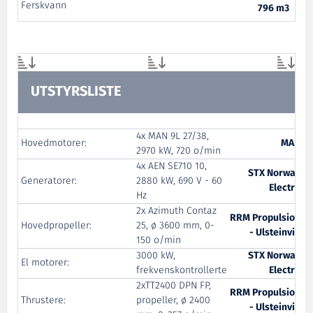
Ferskvann
796 m3
UTSTYRSLISTE
4x MAN 9L 27/38,
Hovedmotorer:
MAN
2970 kW, 720 o/min
4x AEN SE710 10,
STX Norway
Generatorer:
2880 kW, 690 V - 60
Electro
Hz
2x Azimuth Contaz
RRM Propulsion
Hovedpropeller:
25, ø 3600 mm, 0-
- Ulsteinvik
150 o/min
3000 kW,
STX Norway
El motorer:
frekvenskontrollerte
Electro
2xTT2400 DPN FP,
RRM Propulsion
Thrustere:
propeller, ø 2400
- Ulsteinvik