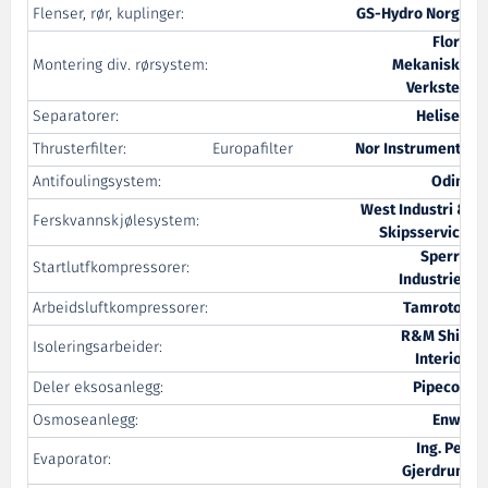
Flenser, rør, kuplinger:
GS-Hydro Norge
Florø
Montering div. rørsystem:
Mekaniske
Verksted
Separatorer:
Helisep
Thrusterfilter:
Europafilter
Nor Instruments
Antifoulingsystem:
Odim
West Industri &
Ferskvannskjølesystem:
Skipsservice
Sperre
Startlutfkompressorer:
Industrier
Arbeidsluftkompressorer:
Tamrotor
R&M Ship
Isoleringsarbeider:
Interior
Deler eksosanlegg:
Pipecon
Osmoseanlegg:
Enwa
Ing. Per
Evaporator:
Gjerdrum