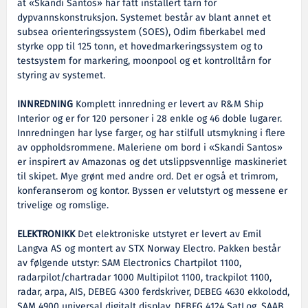
at «Skandi Santos» har fått installert tårn for
dypvannskonstruksjon. Systemet består av blant annet et
subsea orienteringssystem (SOES), Odim fiberkabel med
styrke opp til 125 tonn, et hovedmarkeringssystem og to
testsystem for markering, moonpool og et kontrolltårn for
styring av systemet.
INNREDNING
Komplett innredning er levert av R&M Ship
Interior og er for 120 personer i 28 enkle og 46 doble lugarer.
Innredningen har lyse farger, og har stilfull utsmykning i flere
av oppholdsrommene. Maleriene om bord i «Skandi Santos»
er inspirert av Amazonas og det utslippsvennlige maskineriet
til skipet. Mye grønt med andre ord. Det er også et trimrom,
konferanserom og kontor. Byssen er velutstyrt og messene er
trivelige og romslige.
ELEKTRONIKK
Det elektroniske utstyret er levert av Emil
Langva AS og montert av STX Norway Electro. Pakken består
av følgende utstyr: SAM Electronics Chartpilot 1100,
radarpilot/chartradar 1000 Multipilot 1100, trackpilot 1100,
radar, arpa, AIS, DEBEG 4300 ferdskriver, DEBEG 4630 ekkolodd,
SAM 4900 universal digitalt display, DEBEG 4124 SatLog, SAAB