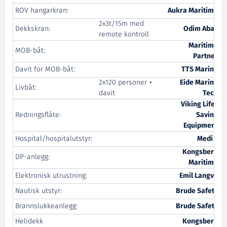
ROV hangarkran:
Aukra Maritime
2x3t/15m med
Dekkskran:
Odim Abas
remote kontroll
Maritime
MOB-båt:
Partner
Davit for MOB-båt:
TTS Marine
2x120 personer +
Eide Marine
Livbåt:
davit
Tech
Viking Life-
Redningsflåte:
Saving
Equipment
Hospital/hospitalutstyr:
Medi 3
Kongsberg
DP-anlegg:
Maritime
Elektronisk utrustning:
Emil Langva
Nautisk utstyr:
Brude Safety
Brannslukkeanlegg:
Brude Safety
Helidekk
Kongsberg