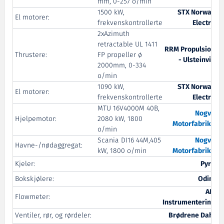
mm, 0-257 o/min
1500 kW,
STX Norway
El motorer:
frekvenskontrollerte
Electro
2xAzimuth
retractable UL 1411
RRM Propulsion
Thrustere:
FP propeller ø
- Ulsteinvik
2000mm, 0-334
o/min
1090 kW,
STX Norway
El motorer:
frekvenskontrollerte
Electro
MTU 16V4000M 40B,
Nogva
Hjelpemotor:
2080 kW, 1800
Motorfabrikk
o/min
Scania DI16 44M,405
Nogva
Havne-/nødaggregat:
kW, 1800 o/min
Motorfabrikk
Kjeler:
Pyro
Bokskjølere:
Odim
AM
Flowmeter:
Instrumentering
Ventiler, rør, og rørdeler:
Brødrene Dahl