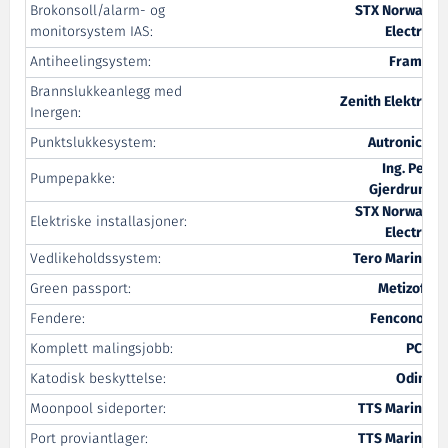
Brokonsoll/alarm- og
STX Norway
monitorsystem IAS:
Electro
Antiheelingsystem:
Framo
Brannslukkeanlegg med
Zenith Elektro
Inergen:
Punktslukkesystem:
Autronica
Ing. Per
Pumpepakke:
Gjerdrum
STX Norway
Elektriske installasjoner:
Electro
Vedlikeholdssystem:
Tero Marine
Green passport:
Metizoft
Fendere:
Fenconor
Komplett malingsjobb:
PCS
Katodisk beskyttelse:
Odim
Moonpool sideporter:
TTS Marine
Port proviantlager:
TTS Marine