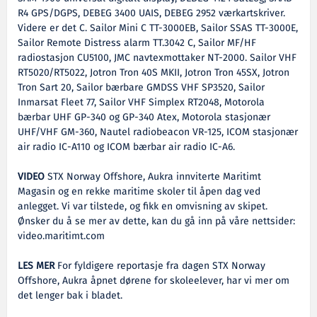
R4 GPS/DGPS, DEBEG 3400 UAIS, DEBEG 2952 værkartskriver.
Videre er det C. Sailor Mini C TT-3000EB, Sailor SSAS TT-3000E,
Sailor Remote Distress alarm TT.3042 C, Sailor MF/HF
radiostasjon CU5100, JMC navtexmottaker NT-2000. Sailor VHF
RT5020/RT5022, Jotron Tron 40S MKII, Jotron Tron 45SX, Jotron
Tron Sart 20, Sailor bærbare GMDSS VHF SP3520, Sailor
Inmarsat Fleet 77, Sailor VHF Simplex RT2048, Motorola
bærbar UHF GP-340 og GP-340 Atex, Motorola stasjonær
UHF/VHF GM-360, Nautel radiobeacon VR-125, ICOM stasjonær
air radio IC-A110 og ICOM bærbar air radio IC-A6.
VIDEO
STX Norway Offshore, Aukra innviterte Maritimt
Magasin og en rekke maritime skoler til åpen dag ved
anlegget. Vi var tilstede, og fikk en omvisning av skipet.
Ønsker du å se mer av dette, kan du gå inn på våre nettsider:
video.maritimt.com
LES MER
For fyldigere reportasje fra dagen STX Norway
Offshore, Aukra åpnet dørene for skoleelever, har vi mer om
det lenger bak i bladet.