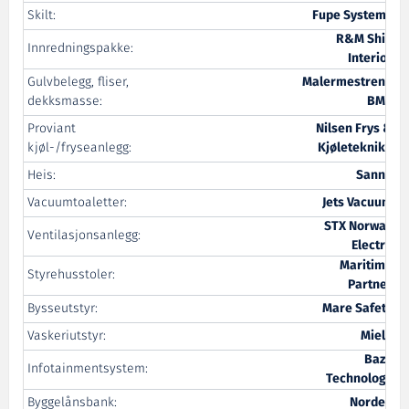
Skilt:
Fupe Systems
R&M Ship
Innredningspakke:
Interior
Gulvbelegg, fliser,
Malermestrene
dekksmasse:
BMV
Proviant
Nilsen Frys &
kjøl-/fryseanlegg:
Kjøleteknikk
Heis:
Sanne
Vacuumtoaletter:
Jets Vacuum
STX Norway
Ventilasjonsanlegg:
Electro
Maritime
Styrehusstoler:
Partner
Bysseutstyr:
Mare Safety
Vaskeriutstyr:
Miele
Baze
Infotainmentsystem:
Technology
Byggelånsbank:
Nordea