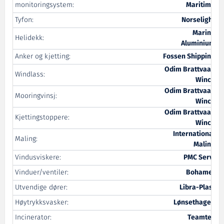
monitoringsystem:
Maritime
Tyfon:
Norselight
Marine
Helidekk:
Aluminium
Anker og kjetting:
Fossen Shipping
Odim Brattvaag
Windlass:
Winch
Odim Brattvaag
Mooringvinsj:
Winch
Odim Brattvaag
Kjettingstoppere:
Winch
International
Maling:
Maling
Vindusviskere:
PMC Servi
Vinduer/ventiler:
Bohamet
Utvendige dører:
Libra-Plast
Høytrykksvasker:
Lønsethagen
Incinerator:
Teamtec