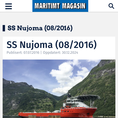
Hopp til hovedinnhold
Toggle
navigation
SS Nujoma (08/2016)
SS Nujoma (08/2016)
Publisert: 07.07.2016 | Oppdatert: 30.12.2024