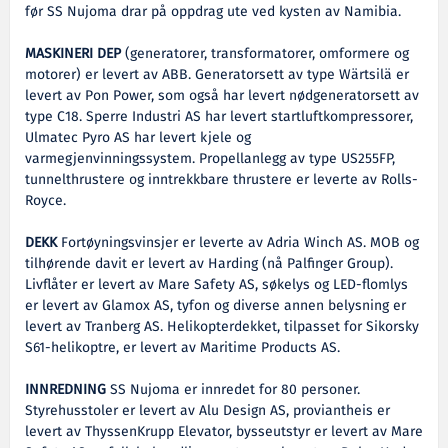
før SS Nujoma drar på oppdrag ute ved kysten av Namibia.
MASKINERI DEP
(generatorer, transformatorer, omformere og
motorer) er levert av ABB. Generatorsett av type Wärtsilä er
levert av Pon Power, som også har levert nødgeneratorsett av
type C18. Sperre Industri AS har levert startluftkompressorer,
Ulmatec Pyro AS har levert kjele og
varmegjenvinningssystem. Propellanlegg av type US255FP,
tunnelthrustere og inntrekkbare thrustere er leverte av Rolls-
Royce.
DEKK
Fortøyningsvinsjer er leverte av Adria Winch AS. MOB og
tilhørende davit er levert av Harding (nå Palfinger Group).
Livflåter er levert av Mare Safety AS, søkelys og LED-flomlys
er levert av Glamox AS, tyfon og diverse annen belysning er
levert av Tranberg AS. Helikopterdekket, tilpasset for Sikorsky
S61-helikoptre, er levert av Maritime Products AS.
INNREDNING
SS Nujoma er innredet for 80 personer.
Styrehusstoler er levert av Alu Design AS, proviantheis er
levert av ThyssenKrupp Elevator, bysseutstyr er levert av Mare