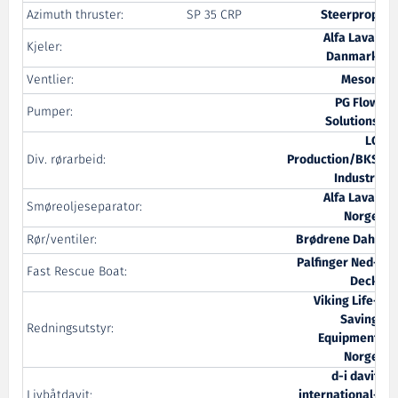
Azimuth thruster:
SP 35 CRP
Steerprop
Alfa Laval
Kjeler:
Danmark
Ventlier:
Meson
PG Flow
Pumper:
Solutions
LC
Div. rørarbeid:
Production/BKS
Industri
Alfa Laval
Smøreoljeseparator:
Norge
Rør/ventiler:
Brødrene Dahl
Palfinger Ned-
Fast Rescue Boat:
Deck
Viking Life-
Saving
Redningsutstyr:
Equipment
Norge
d-i davit
Livbåtdavit:
international-