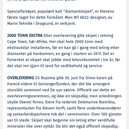
Spesialfartøyet, populært kalt “diamantskipet”, er Klevens
første laget for dette formålet. Men MT 6022-designet, av
Marin Teknikk i Dragsund, er velkjent.
2000 TONN EKSTRA
Etter overlevering gikk skipet i retning
Cape Town, Sør-Afrika. Her skal hele 2000 tonn med
ekstrautstyr installeres, før en kan gå i gang med leting etter
diamanter på havbunnen, en gang i starten av 2017. Det er
forventet at skipet skal jobbe med letevirksomhet i tre år, før
det skal inn igjen til land for vedlikehold og service.
OVERLEVERING
SS Nujoma gikk 30. juni fra Dimo-kaien på
Hareid videre til Geirangerfjorden, der det ble arrangert
storslått seremoni ved De syv søstre. Offisielt var dette en
overleveringsseremoni, og ikke en skipsdåp, men anledningen
skulle likevel feires. Eiere fra rederiet Debmarine Namibia,
representanter fra Kleven Verft, samt flere underleverandører
og samarbeidspartnere tok del i seremonien. Over 100 gjester
var til stede. Skipet skal begynne sin leting etter verdifulle
mineraler like over nyttår. Da blir det også offisiell skipsdåp,