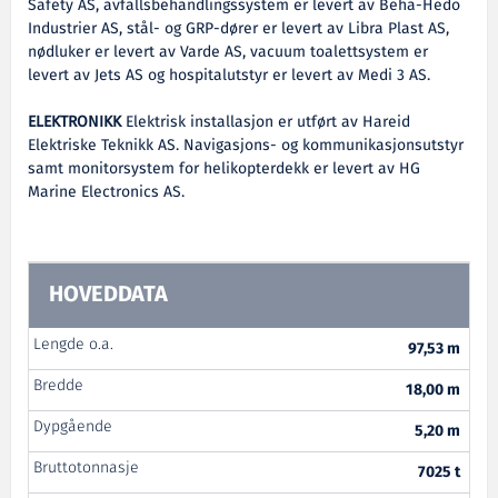
Safety AS, avfallsbehandlingssystem er levert av Beha-Hedo
Industrier AS, stål- og GRP-dører er levert av Libra Plast AS,
nødluker er levert av Varde AS, vacuum toalettsystem er
levert av Jets AS og hospitalutstyr er levert av Medi 3 AS.
ELEKTRONIKK
Elektrisk installasjon er utført av Hareid
Elektriske Teknikk AS. Navigasjons- og kommunikasjonsutstyr
samt monitorsystem for helikopterdekk er levert av HG
Marine Electronics AS.
HOVEDDATA
Lengde o.a.
97,53 m
Bredde
18,00 m
Dypgående
5,20 m
Bruttotonnasje
7025 t