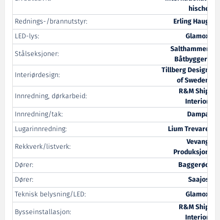
hische
Rednings-/brannutstyr:
Erling Haug
LED-lys:
Glamox
Salthammer
Stålseksjoner:
Båtbyggeri
Tillberg Design
Interiørdesign:
of Sweden
R&M Ship
Innredning, dørkarbeid:
Interior
Innredning/tak:
Dampa
Lugarinnredning:
Lium Trevare
Vevang
Rekkverk/listverk:
Produksjon
Dører:
Baggerød
Dører:
Saajos
Teknisk belysning/LED:
Glamox
R&M Ship
Bysseinstallasjon:
Interior