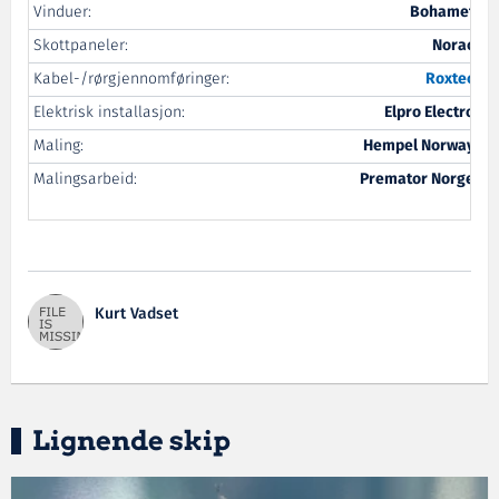
Vinduer:
Bohamet
Skottpaneler:
Norac
Kabel-/rørgjennomføringer:
Roxtec
Elektrisk installasjon:
Elpro Electro
Maling:
Hempel Norway
Malingsarbeid:
Premator Norge
Kurt Vadset
Lignende skip