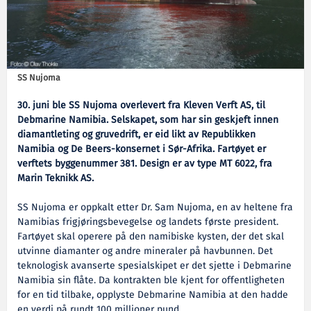
SS Nujoma
30. juni ble SS Nujoma overlevert fra Kleven Verft AS, til
Debmarine Namibia. Selskapet, som har sin geskjeft innen
diamantleting og gruvedrift, er eid likt av Republikken
Namibia og De Beers-konsernet i Sør-Afrika. Fartøyet er
verftets byggenummer 381. Design er av type MT 6022, fra
Marin Teknikk AS.
SS Nujoma er oppkalt etter Dr. Sam Nujoma, en av heltene fra
Namibias frigjøringsbevegelse og landets første president.
Fartøyet skal operere på den namibiske kysten, der det skal
utvinne diamanter og andre mineraler på havbunnen. Det
teknologisk avanserte spesialskipet er det sjette i Debmarine
Namibia sin flåte. Da kontrakten ble kjent for offentligheten
for en tid tilbake, opplyste Debmarine Namibia at den hadde
en verdi på rundt 100 millioner pund.