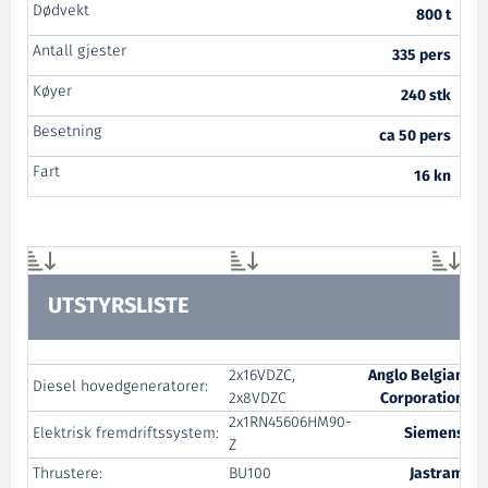
Dødvekt
800 t
Antall gjester
335 pers
Køyer
240 stk
Besetning
ca 50 pers
Fart
16 kn
UTSTYRSLISTE
2x16VDZC,
Anglo Belgian
Diesel hovedgeneratorer:
2x8VDZC
Corporation
2x1RN45606HM90-
Elektrisk fremdriftssystem:
Siemens
Z
Thrustere:
BU100
Jastram