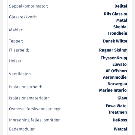
Søppelkomprimator:
Delitek
Riis Glass og
Glassrekkverk:
Metall
Skeidar
Møbler:
Trondheim
Tepper:
Dansk Wilton
Flisarbeid:
Ragnar Skånøy
ThyssenKrupp
Heiser:
Elevator
AF Offshore
Ventilasjon:
Aeronmollier
Norwegian
Isolasjonsarbeid:
Marine Interior
Isolasjonsmaterialer:
Glava
Enwa Water
Osmose-ferskvannsanlegg:
Treatment
Innredning felles-områder:
DeRossi
Bademoduler:
Wetcab