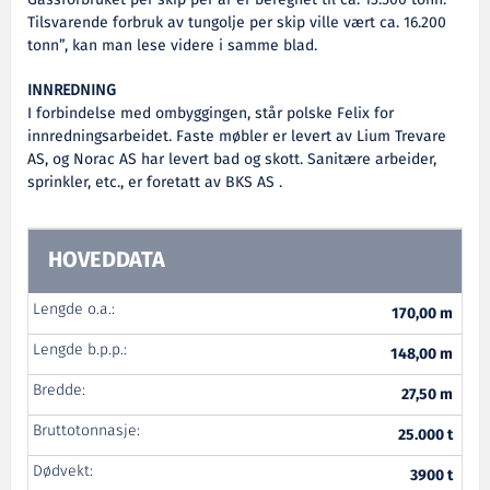
Tilsvarende forbruk av tungolje per skip ville vært ca. 16.200
tonn”, kan man lese videre i samme blad.
INNREDNING
I forbindelse med ombyggingen, står polske Felix for
innredningsarbeidet. Faste møbler er levert av Lium Trevare
AS, og Norac AS har levert bad og skott. Sanitære arbeider,
sprinkler, etc., er foretatt av BKS AS .
HOVEDDATA
Lengde o.a.:
170,00 m
Lengde b.p.p.:
148,00 m
Bredde:
27,50 m
Bruttotonnasje:
25.000 t
Dødvekt:
3900 t