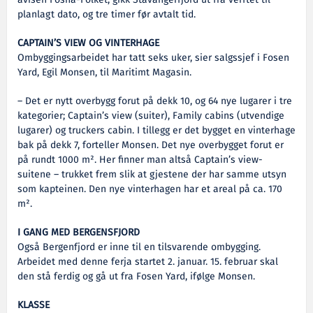
planlagt dato, og tre timer før avtalt tid.
CAPTAIN’S VIEW OG VINTERHAGE
Ombyggingsarbeidet har tatt seks uker, sier salgssjef i Fosen
Yard, Egil Monsen, til Maritimt Magasin.
– Det er nytt overbygg forut på dekk 10, og 64 nye lugarer i tre
kategorier; Captain’s view (suiter), Family cabins (utvendige
lugarer) og truckers cabin. I tillegg er det bygget en vinterhage
bak på dekk 7, forteller Monsen. Det nye overbygget forut er
på rundt 1000 m². Her finner man altså Captain’s view-
suitene – trukket frem slik at gjestene der har samme utsyn
som kapteinen. Den nye vinterhagen har et areal på ca. 170
m².
I GANG MED BERGENSFJORD
Også Bergenfjord er inne til en tilsvarende ombygging.
Arbeidet med denne ferja startet 2. januar. 15. februar skal
den stå ferdig og gå ut fra Fosen Yard, ifølge Monsen.
KLASSE