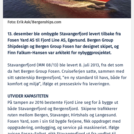
Foto: Erik Ask/Bergenships.com
13. desember ble ombygde Stavangerfjord levert tilbake fra
Fosen Yard AS til Fjord Line AS, Egersund. Bergen Group
Shipdesign og Bergen Group Fosen har designet skipet, og
Finn Falkum-Hansen var arkitekt for nybyggprosjektet.
Stavangerfjord (MM 08/13) ble levert 8. juli 2013, fra det som
da het Bergen Group Fosen. Cruiseferjen satte, sammen med
sitt søsterskip Bergensfjord, “en ny standard til havs, både for
komfort og miljø”, ifølge et presseskriv fra leveringen.
UTVIDER KAPASITETEN
På tampen av 2016 bestemte Fjord Line seg for å bygge ut
både Stavangerfjord og Bergensfjord. Skipene trafikkerer
ruten mellom Bergen, Stavanger, Hirtshals og Langesund.
Fosen Yard, som i sin tid bygde ferjene, fikk oppdraget med
oppgradering, ombygging, og service på maskineriet. Ifølge
avisen Fosna-Folket, gikk Stavangerfjord ut fra verftet til