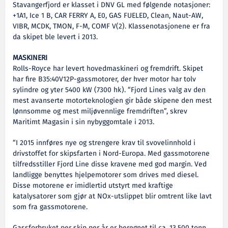
Stavangerfjord er klasset i DNV GL med følgende notasjoner:
+1A1, Ice 1 B, CAR FERRY A, E0, GAS FUELED, Clean, Naut-AW,
VIBR, MCDK, TMON, F-M, COMF V(2). Klassenotasjonene er fra
da skipet ble levert i 2013.
MASKINERI
Rolls-Royce har levert hovedmaskineri og fremdrift. Skipet
har fire B35:40V12P-gassmotorer, der hver motor har tolv
sylindre og yter 5400 kW (7300 hk). “Fjord Lines valg av den
mest avanserte motorteknologien gir både skipene den mest
lønnsomme og mest miljøvennlige fremdriften”, skrev
Maritimt Magasin i sin nybyggomtale i 2013.
“I 2015 innføres nye og strengere krav til svovelinnhold i
drivstoffet for skipsfarten i Nord-Europa. Med gassmotorene
tilfredsstiller Fjord Line disse kravene med god margin. Ved
landligge benyttes hjelpemotorer som drives med diesel.
Disse motorene er imidlertid utstyrt med kraftige
katalysatorer som gjør at NOx-utslippet blir omtrent like lavt
som fra gassmotorene.
Gassforbruket per skip per år er beregnet til ca. 13.500 tonn.