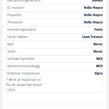
Dampturbingenerator:
Shinko
El. motorer:
Rolls-Royce
Propeller:
Rolls-Royce
Thrustere:
Rolls-Royce
Innredningsarbeid:
Fenix
Faste møbler:
Lium Trevare
Bad:
Norac
Skott:
Norac
Sanitær/sprinkler:
BKS
Aluminiumsoverbygg:
MCP
Elektrisk installasjon:
Elpro
* Merk at maskineri er
fra da skipet ble levert
i 2013.