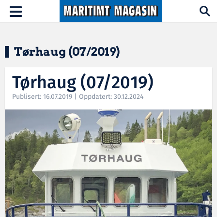
Hopp til hovedinnhold
Toggle
navigation
Tørhaug (07/2019)
Tørhaug (07/2019)
Publisert: 16.07.2019 | Oppdatert: 30.12.2024