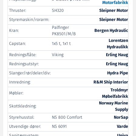
Motorfabrikk
Thruster:
SH320
Sleipner Motor
Styremaskin/rorarm:
Sleipner Motor
Palfinger
Kran:
Bergen Hydraulic
PK8501/M/B
Lorentzen
Capstan:
1x5 t, 1x1 t
Hydraulikk
Redningsflåte:
Viking
Erling Haug
Redningsutstyr:
Erling Haug
Slanger/rør/deler/div:
Hydra Pipe
Innredning:
R&M Ship Interior
Troldmyr
Møbler:
Møbelfabrikk
Norway Marine
Skottkledning:
Supply
Styrehusstol:
NS 800 Comfort
NorSap
Utvendige dører:
NS 6091
Varde
Sanitærsystem:
Univa