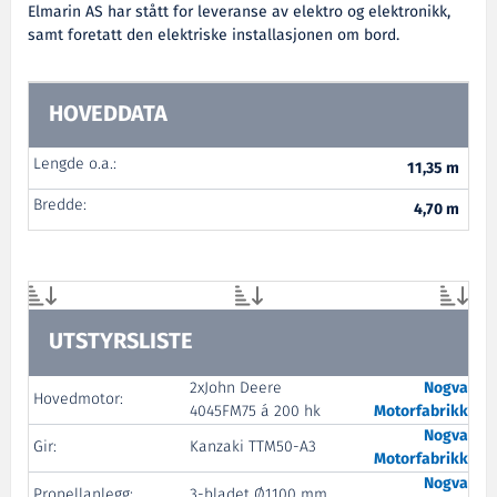
Elmarin AS har stått for leveranse av elektro og elektronikk,
samt foretatt den elektriske installasjonen om bord.
HOVEDDATA
Lengde o.a.:
11,35 m
Bredde:
4,70 m
UTSTYRSLISTE
2xJohn Deere
Nogva
Hovedmotor:
4045FM75 á 200 hk
Motorfabrikk
Nogva
Gir:
Kanzaki TTM50-A3
Motorfabrikk
Nogva
Propellanlegg:
3-bladet Ø1100 mm