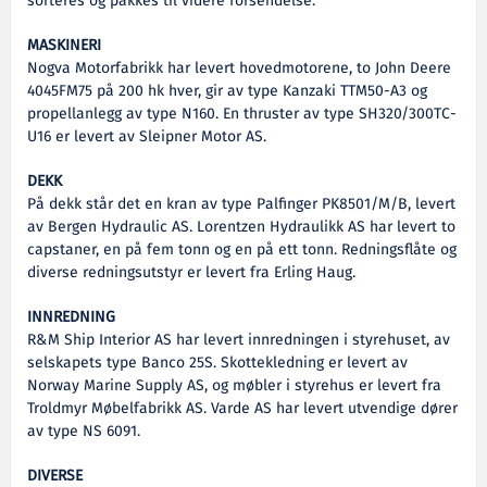
sorteres og pakkes til videre forsendelse.
MASKINERI
Nogva Motorfabrikk har levert hovedmotorene, to John Deere
4045FM75 på 200 hk hver, gir av type Kanzaki TTM50-A3 og
propellanlegg av type N160. En thruster av type SH320/300TC-
U16 er levert av Sleipner Motor AS.
DEKK
På dekk står det en kran av type Palfinger PK8501/M/B, levert
av Bergen Hydraulic AS. Lorentzen Hydraulikk AS har levert to
capstaner, en på fem tonn og en på ett tonn. Redningsflåte og
diverse redningsutstyr er levert fra Erling Haug.
INNREDNING
R&M Ship Interior AS har levert innredningen i styrehuset, av
selskapets type Banco 25S. Skottekledning er levert av
Norway Marine Supply AS, og møbler i styrehus er levert fra
Troldmyr Møbelfabrikk AS. Varde AS har levert utvendige dører
av type NS 6091.
DIVERSE