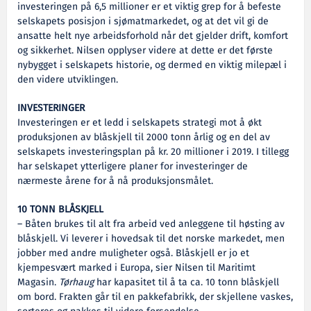
investeringen på 6,5 millioner er et viktig grep for å befeste
selskapets posisjon i sjømatmarkedet, og at det vil gi de
ansatte helt nye arbeidsforhold når det gjelder drift, komfort
og sikkerhet. Nilsen opplyser videre at dette er det første
nybygget i selskapets historie, og dermed en viktig milepæl i
den videre utviklingen.
INVESTERINGER
Investeringen er et ledd i selskapets strategi mot å økt
produksjonen av blåskjell til 2000 tonn årlig og en del av
selskapets investeringsplan på kr. 20 millioner i 2019. I tillegg
har selskapet ytterligere planer for investeringer de
nærmeste årene for å nå produksjonsmålet.
10 TONN BLÅSKJELL
– Båten brukes til alt fra arbeid ved anleggene til høsting av
blåskjell. Vi leverer i hovedsak til det norske markedet, men
jobber med andre muligheter også. Blåskjell er jo et
kjempesvært marked i Europa, sier Nilsen til Maritimt
Magasin.
Tørhaug
har kapasitet til å ta ca. 10 tonn blåskjell
om bord. Frakten går til en pakkefabrikk, der skjellene vaskes,