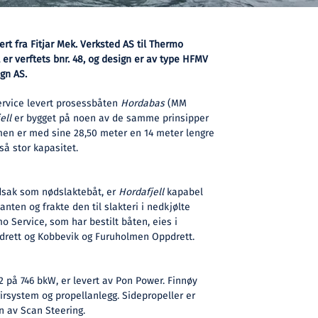
rt fra Fitjar Mek. Verksted AS til Thermo
 er verftets bnr. 48, og design er av type HFMV
gn AS.
Service levert prosessbåten
Hordabas
(MM
ell
er bygget på noen av de samme prinsipper
en er med sine 28,50 meter en 14 meter lengre
så stor kapasitet.
dsak som nødslaktebåt, er
Hordafjell
kapabel
anten og frakte den til slakteri i nedkjølte
 Service, som har bestilt båten, eies i
drett og Kobbevik og Furuholmen Oppdrett.
 på 746 bkW, er levert av Pon Power. Finnøy
girsystem og propellanlegg. Sidepropeller er
n av Scan Steering.