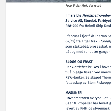
Foto: Fitjar Mek. Verksted
I mars ble
Hordafjell
overleve
Service AS, Storebø. Fartøyet
P28-200 fra Heimli Ship Desi
I februar i fjor fikk Thermo 
04/19) fra Fitjar Mek.
Hordafj
som slaktebåt/prosessbåt, m
båt og med rundt tre ganger 
BLØGG OG FRAKT
Der
Hordabas
brukes i hove
til å bløgge fisken ved merdk
RSW-tanker. Selskapet Thermo
fellesskap av Blom Fiskeopp
MASKINERI
Hovedmotoren av type Cat 32
Gear & Propeller har levert 
levert av PMH og styremaski