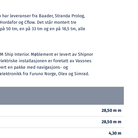
 har leveranser fra Baader, Stranda Prolog,
 Hordafor og Cflow. Det står montert tre
på 50 tm, en på 33 tm og en på 18,5 tm, alle
M Ship Interior. Møblement er levert av Shipnor
ektriske installasjonen er foretatt av Vassnes
evert en pakke med navigasjons- og
lektronikk fra Furuno Norge, Olex og Simrad.
28,50 m m
28,50 m m
4,30 m