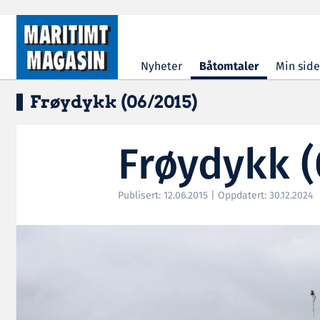
Hopp til hovedinnhold
Nyheter
Båtomtaler
Min side
Frøydykk (06/2015)
Frøydykk (
Publisert: 12.06.2015 | Oppdatert: 30.12.2024