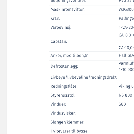
Betjeningsventiler:
PVG 32 
Maskinromsvifter:
W3G300
Kran:
Palfing
Varpevinsj:
1-VA-20
CA-8,0
Capstan:
CA-10,0
Anker, med tilbehør:
Hall GLV
Varmluft
Defrostanlegg:
1x10.00
Livbøye/livbøyeline/redningsdrakt:
Redningsflåte:
Viking 
Styrehusstol:
NS 800 
Vinduer:
S80
Vindusvisker:
Slanger/klemmer:
Hvitevarer til bysse: