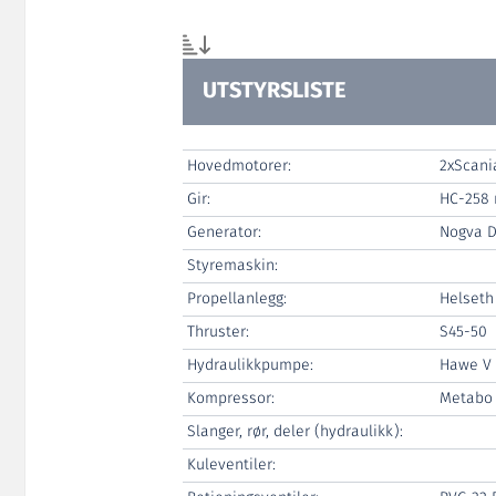
UTSTYRSLISTE
Hovedmotorer:
2xScani
Gir:
HC-258 
Generator:
Nogva D
Styremaskin:
Propellanlegg:
Helseth
Thruster:
S45-50
Hydraulikkpumpe:
Hawe V 
Kompressor:
Metabo
Slanger, rør, deler (hydraulikk):
Kuleventiler: