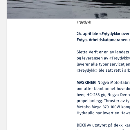
Frøydykk
24. april ble «Frøydykk» overl
Frøya. Arbeidskatamaranen e
Sletta Verft er en av landet
og leveransen av «Frøydykk» 
leverer alle typer servicetje
«Frøydykk» ble satt rett i arb
MASKINERI
Nogva Motorfabrik
omfatter blant annet hovedm
hver, HC-258 gir, Nogva Dee
propellanlegg. Thruster av ty
Metabo Mega 370-100W kompr
Hydraulic har levert en Haw
DEKK
Av utstyret på dekk, ka