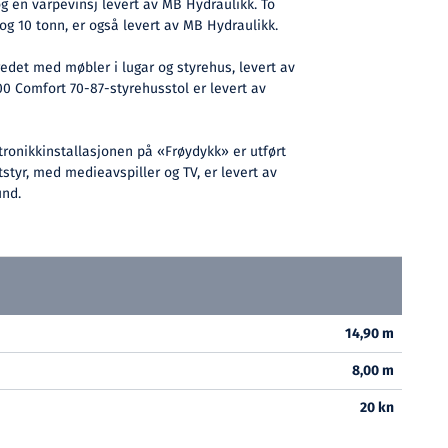
og en varpevinsj levert av MB Hydraulikk. To
og 10 tonn, er også levert av MB Hydraulikk.
edet med møbler i lugar og styrehus, levert av
0 Comfort 70-87-styrehusstol er levert av
tronikkinstallasjonen på «Frøydykk» er utført
styr, med medieavspiller og TV, er levert av
und.
14,90 m
8,00 m
20 kn