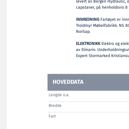
levert av Bergen Hydraulic, 
capstaner, på henholdsvis 8 
INNREDNING
Fartøyet er innr
Troldmyr Møbelfabrikk. NS 80
NorSap.
ELEKTRONIKK
Elektro og elek
av Elmarin. Underholdningsut
Expert Stormarked Kristians
HOVEDDATA
Lengde o.a.
Bredde
Fart