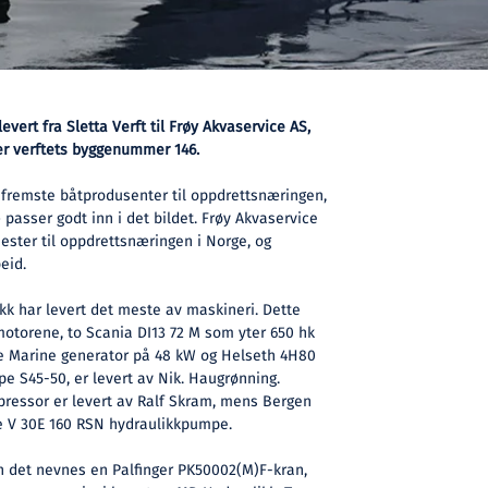
evert fra Sletta Verft til Frøy Akvaservice AS,
r verftets byggenummer 146.
s fremste båtprodusenter til oppdrettsnæringen,
passer godt inn i det bildet. Frøy Akvaservice
nester til oppdrettsnæringen i Norge, og
eid.
k har levert det meste av maskineri. Dette
otorene, to Scania DI13 72 M som yter 650 hk
re Marine generator på 48 kW og Helseth 4H80
pe S45-50, er levert av Nik. Haugrønning.
essor er levert av Ralf Skram, mens Bergen
e V 30E 160 RSN hydraulikkpumpe.
n det nevnes en Palfinger PK50002(M)F-kran,