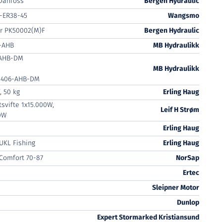
Danfoss
Bergen Hydraulic
-ER38-45
Wangsmo
er PK50002(M)F
Bergen Hydraulic
-AHB
MB Hydraulikk
-AHB-DM
MB Hydraulikk
-406-AHB-DM
, 50 kg
Erling Haug
svifte 1x15.000W,
Leif H Strøm
0W
Erling Haug
6UKL Fishing
Erling Haug
Comfort 70-87
NorSap
Ertec
Sleipner Motor
Dunlop
Expert Stormarked Kristiansund