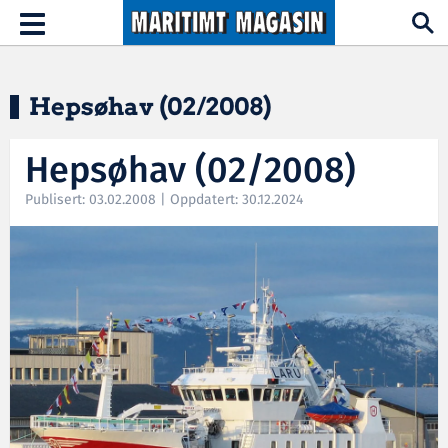
Hopp til hovedinnhold
Toggle
navigation
Hepsøhav (02/2008)
Hepsøhav (02/2008)
Publisert: 03.02.2008 | Oppdatert: 30.12.2024