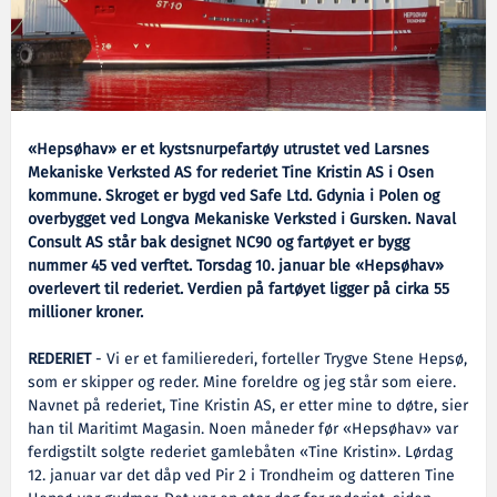
«Hepsøhav» er et kystsnurpefartøy utrustet ved Larsnes
Mekaniske Verksted AS for rederiet Tine Kristin AS i Osen
kommune. Skroget er bygd ved Safe Ltd. Gdynia i Polen og
overbygget ved Longva Mekaniske Verksted i Gursken. Naval
Consult AS står bak designet NC90 og fartøyet er bygg
nummer 45 ved verftet. Torsdag 10. januar ble «Hepsøhav»
overlevert til rederiet. Verdien på fartøyet ligger på cirka 55
millioner kroner.
REDERIET
- Vi er et familierederi, forteller Trygve Stene Hepsø,
som er skipper og reder. Mine foreldre og jeg står som eiere.
Navnet på rederiet, Tine Kristin AS, er etter mine to døtre, sier
han til Maritimt Magasin. Noen måneder før «Hepsøhav» var
ferdigstilt solgte rederiet gamlebåten «Tine Kristin». Lørdag
12. januar var det dåp ved Pir 2 i Trondheim og datteren Tine