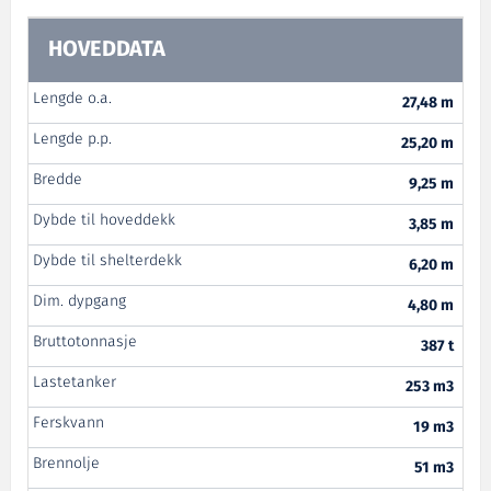
HOVEDDATA
Lengde o.a.
27,48 m
Lengde p.p.
25,20 m
Bredde
9,25 m
Dybde til hoveddekk
3,85 m
Dybde til shelterdekk
6,20 m
Dim. dypgang
4,80 m
Bruttotonnasje
387 t
Lastetanker
253 m3
Ferskvann
19 m3
Brennolje
51 m3