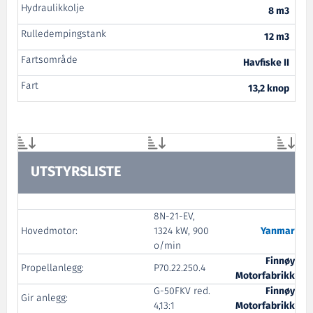
Hydraulikkolje
8 m3
Rulledempingstank
12 m3
Fartsområde
Havfiske II
Fart
13,2 knop
UTSTYRSLISTE
8N-21-EV,
Hovedmotor:
1324 kW, 900
Yanmar
o/min
Finnøy
Propellanlegg:
P70.22.250.4
Motorfabrikk
G-50FKV red.
Finnøy
Gir anlegg:
4,13:1
Motorfabrikk