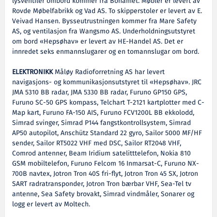
lysventiler ombord kommer fra Bohamet. Møbler er levert av
Rovde Møbelfabrikk og Vad AS. To skipperstoler er levert av E.
Veivad Hansen. Bysseutrustningen kommer fra Mare Safety
AS, og ventilasjon fra Wangsmo AS. Underholdningsutstyret
om bord «Hepsøhav» er levert av HE-Handel AS. Det er
innredet seks enmannslugarer og en tomannslugar om bord.
ELEKTRONIKK
Måløy Radioforretning AS har levert
navigasjons- og kommunikasjonsutstyret til «Hepsøhav». JRC
JMA 5310 BB radar, JMA 5330 BB radar, Furuno GP150 GPS,
Furuno SC-50 GPS kompass, Telchart T-2121 kartplotter med C-
Map kart, Furuno FA-150 AIS, Furuno FCV1200L BB ekkolodd,
Simrad svinger, Simrad P144 fangstkontrollsystem, Simrad
AP50 autopilot, Anschütz Standard 22 gyro, Sailor 5000 MF/HF
sender, Sailor RT5022 VHF med DSC, Sailor RT2048 VHF,
Comrod antenner, Beam Iridium satelitttelefon, Nokia 810
GSM mobiltelefon, Furuno Felcom 16 Inmarsat-C, Furuno NX-
700B navtex, Jotron Tron 40S fri-flyt, Jotron Tron 45 SX, Jotron
SART radratransponder, Jotron Tron bærbar VHF, Sea-Tel tv
antenne, Sea Safety brovakt, Simrad vindmåler, Sonarer og
logg er levert av Moltech.