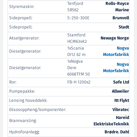
Tenfjord
Rolls-Royce
Styremaskin:
SR562
Marine
Sidepropell:
S-250-300E
Brunvoll
Sidepropell:
Stadt
Stamford
Akselgenerator:
Newage Norge
HCM634K2
1xScania
Nogva
Dieselgenerator:
DI12 62 m
Motorfabrikk
1xNogva
Nogva
Dieselgenerator:
Dere
Motorfabrikk
6068TFM 50
Ror:
FB-H 1200x2
Safe Ltd
Pumpepakke:
Allweiler
Lensing hoveddekk:
Itt Flykt
Eksosoppheng/komponenter:
Vibratec
Hareid
Brannvarsling:
ElektriskeTeknikk
Hydroforanlegg:
Brødre. Dahl