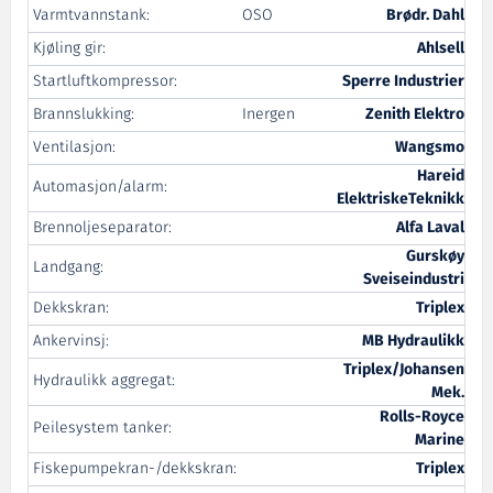
Varmtvannstank:
OSO
Brødr. Dahl
Kjøling gir:
Ahlsell
Startluftkompressor:
Sperre Industrier
Brannslukking:
Inergen
Zenith Elektro
Ventilasjon:
Wangsmo
Hareid
Automasjon/alarm:
ElektriskeTeknikk
Brennoljeseparator:
Alfa Laval
Gurskøy
Landgang:
Sveiseindustri
Dekkskran:
Triplex
Ankervinsj:
MB Hydraulikk
Triplex/Johansen
Hydraulikk aggregat:
Mek.
Rolls-Royce
Peilesystem tanker:
Marine
Fiskepumpekran-/dekkskran:
Triplex