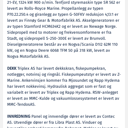
21-EV, 1324 kW 900 o/min. Tenfjord styremaskin type SR 562 er
levert av Rolls-Royce Marine. Propellanlegg av typen
P70.22.250.4 og giranlegg av typen G-50FKV reduksjon 4,13:1 er
levert av Finnøy Gear & Motorfabrikk AS. Akselgeneratoren er
av typen Stamford HCM634K2 og er levert av Newage Norge.
Sidepropell med to motorer og frekvensomformere er fra
Stadt, og sidepropell S-250-300E er levert av Brunvoll.
Dieselgeneratorene består av en Nogva/Scania D1I2 62M 110
kW, og en Nogva Deere 6068 TFM 50 på 318 kW, levert av
Nogva Motorfabrikk AS.
DEKK
Triplex AS har levert dekkskran, fiskepumpekran,
notlegger, notvinsj og ringnål. Fiskepumpeutstyr er levert av Z-
Marine. Ankervinsjen kommer fra Mjosundet og Rapp Hydema
har levert nokkevinsj. Hydraulisk aggregat som er fast og
variabelt er levert av Triplex og Rapp Hydema. RSW-anlegget
er levert av MMC-Kulde og vakuumlossesystemet er levert av
MMC-TendosAS.
INNREDNING
Panel og innvendige dører er levert av Contec
AS. Utvendige dører er fra Libra Plast AS. Vinduer og