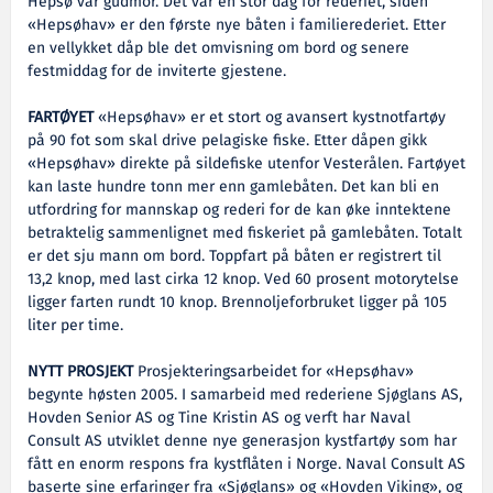
Hepsø var gudmor. Det var en stor dag for rederiet, siden
«Hepsøhav» er den første nye båten i familierederiet. Etter
en vellykket dåp ble det omvisning om bord og senere
festmiddag for de inviterte gjestene.
FARTØYET
«Hepsøhav» er et stort og avansert kystnotfartøy
på 90 fot som skal drive pelagiske fiske. Etter dåpen gikk
«Hepsøhav» direkte på sildefiske utenfor Vesterålen. Fartøyet
kan laste hundre tonn mer enn gamlebåten. Det kan bli en
utfordring for mannskap og rederi for de kan øke inntektene
betraktelig sammenlignet med fiskeriet på gamlebåten. Totalt
er det sju mann om bord. Toppfart på båten er registrert til
13,2 knop, med last cirka 12 knop. Ved 60 prosent motorytelse
ligger farten rundt 10 knop. Brennoljeforbruket ligger på 105
liter per time.
NYTT PROSJEKT
Prosjekteringsarbeidet for «Hepsøhav»
begynte høsten 2005. I samarbeid med rederiene Sjøglans AS,
Hovden Senior AS og Tine Kristin AS og verft har Naval
Consult AS utviklet denne nye generasjon kystfartøy som har
fått en enorm respons fra kystflåten i Norge. Naval Consult AS
baserte sine erfaringer fra «Sjøglans» og «Hovden Viking», og