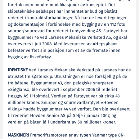
foretok noen mindre modifikasjoner av konseptet. Det
skipstekniske selskapet har innhentet anbud og bistått
rederiet i kontraktsforhandlinger. Nå har de levert tegninger
og dokumentasjon i forbindelse med bygging av en 112 fots
snurper/snurrevad for rederiet Lurøyveiding AS. Fartøyet har
byggnummer 46 ved Larsnes Mekaniske Verksted AS, og skal
overleveres i juli 2008. Med leveransen av «Hepsøhav»
befester verftet sin posisjon som et av de fremste innen
bygging av fiskefartøy.
IDENTISKE
Ved Larsnes Mekaniske Verksted på Larsnes har de
utrustet tre søsterskip. Utrustningen er noe forskjellig på de
tre båtene. Byggnummer 43, den pelagiske snurperen
«Sjøglans», ble overlevert i september 2006 til rederiet
Heggøy AS i Holmdal. Verdien på fartøyet var på cirka 43
millioner kroner. Snurper og snurrevadfartøyet «Hovden
Viking» hadde byggnummer 44 ved verftet. Den ble overlevert
til rederiet Hovden Senior AS på Selje i januar 2007, og
verdien på båten lå i underkant av 50 millioner kroner.
MASKINERI
Fremdriftsmotoren er av typen Yanmar type 8N-