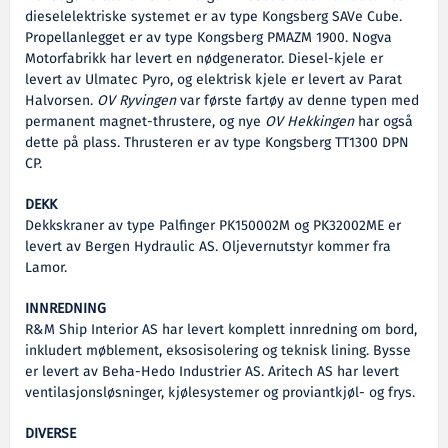
dieselelektriske systemet er av type Kongsberg SAVe Cube.
Propellanlegget er av type Kongsberg PMAZM 1900. Nogva
Motorfabrikk har levert en nødgenerator. Diesel-kjele er
levert av Ulmatec Pyro, og elektrisk kjele er levert av Parat
Halvorsen.
OV Ryvingen
var første fartøy av denne typen med
permanent magnet-thrustere, og nye
OV Hekkingen
har også
dette på plass. Thrusteren er av type Kongsberg TT1300 DPN
CP.
DEKK
Dekkskraner av type Palfinger PK150002M og PK32002ME er
levert av Bergen Hydraulic AS. Oljevernutstyr kommer fra
Lamor.
INNREDNING
R&M Ship Interior AS har levert komplett innredning om bord,
inkludert møblement, eksosisolering og teknisk lining. Bysse
er levert av Beha-Hedo Industrier AS. Aritech AS har levert
ventilasjonsløsninger, kjølesystemer og proviantkjøl- og frys.
DIVERSE