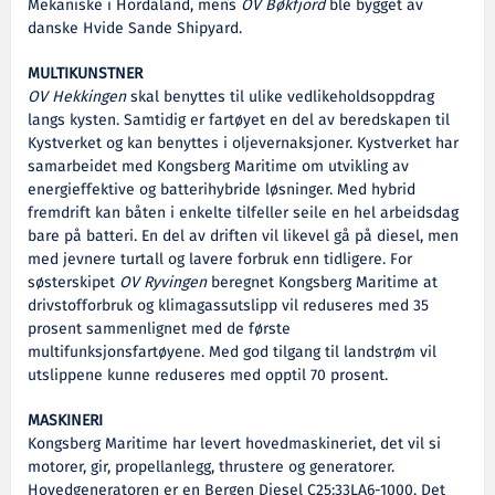
Mekaniske i Hordaland, mens
OV Bøkfjord
ble bygget av
danske Hvide Sande Shipyard.
MULTIKUNSTNER
OV Hekkingen
skal benyttes til ulike vedlikeholdsoppdrag
langs kysten. Samtidig er fartøyet en del av beredskapen til
Kystverket og kan benyttes i oljevernaksjoner. Kystverket har
samarbeidet med Kongsberg Maritime om utvikling av
energieffektive og batterihybride løsninger. Med hybrid
fremdrift kan båten i enkelte tilfeller seile en hel arbeidsdag
bare på batteri. En del av driften vil likevel gå på diesel, men
med jevnere turtall og lavere forbruk enn tidligere. For
søsterskipet
OV Ryvingen
beregnet Kongsberg Maritime at
drivstofforbruk og klimagassutslipp vil reduseres med 35
prosent sammenlignet med de første
multifunksjonsfartøyene. Med god tilgang til landstrøm vil
utslippene kunne reduseres med opptil 70 prosent.
MASKINERI
Kongsberg Maritime har levert hovedmaskineriet, det vil si
motorer, gir, propellanlegg, thrustere og generatorer.
Hovedgeneratoren er en Bergen Diesel C25:33LA6-1000. Det