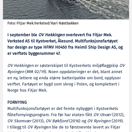
Foto: Fitjar Mek.Verksted/Kari Nøstbakken
I september ble
OV Hekkingen
overlevert fra Fitjar Mek.
Verksted AS til Kystverket, Ålesund. Multifunksjonsfartøyet
har design av type HFMV H0450 fra Heimli Ship Design AS, og
er verftets byggenummer 47.
OV Hekkingen
er søsterskipet til Kystverkets miljøflaggskip
OV
Ryvingen
(MM 02/19). Noen oppdateringer er det, blant annet
en ny, lettere og enda større batteripakke om bord, opplyser
verftet. Fartøyet er bygd som skrog i Polen, og komplettert i
Norge hos Fitjar Mek.
FORNYING
Multifunksjonsfartøyet er det femte nybygget i Kystverkets
flåtefornyingsprogram. Fra før har etaten fått
OV Utvær
(2012),
OV Skomvær
(2013),
OV Bøkfjord
(2016) og
OV Ryvingen
(2019).
I tillegg til
OV Ryvingen
ble de to førstnevnte levert av Fitjar