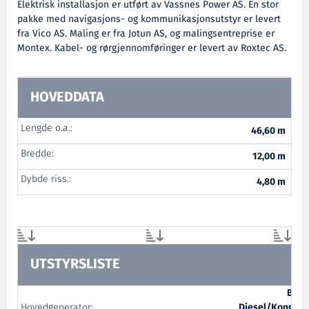
Elektrisk installasjon er utført av Vassnes Power AS. En stor
pakke med navigasjons- og kommunikasjonsutstyr er levert
fra Vico AS. Maling er fra Jotun AS, og malingsentreprise er
Montex. Kabel- og rørgjennomføringer er levert av Roxtec AS.
HOVEDDATA
Lengde o.a.:
46,60 m
Bredde:
12,00 m
Dybde riss.:
4,80 m
UTSTYRSLISTE
Berg
Hovedgenerator:
Diesel/Kongsb