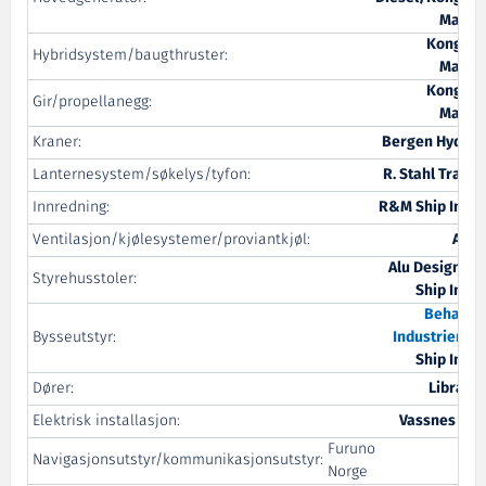
Marit
Kongsbe
Hybridsystem/baugthruster:
Marit
Kongsbe
Gir/propellanegg:
Marit
Kraner:
Bergen Hydrau
Lanternesystem/søkelys/tyfon:
R. Stahl Tranb
Innredning:
R&M Ship Inter
Ventilasjon/kjølesystemer/proviantkjøl:
Arit
Alu Design/R
Styrehusstoler:
Ship Inter
Beha-He
Bysseutstyr:
Industrier
/R
Ship Inter
Dører:
Libra Pl
Elektrisk installasjon:
Vassnes Po
Furuno
Navigasjonsutstyr/kommunikasjonsutstyr:
V
Norge