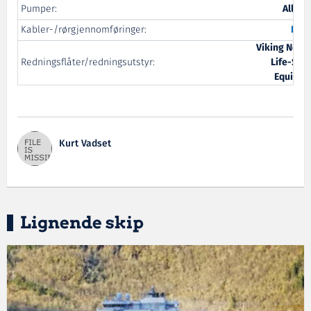
Pumper:
Allwei
Kabler-/rørgjennomføringer:
Rox
Viking Nors
Redningsflåter/redningsutstyr:
Life-Sav
Equipme
Kurt Vadset
Lignende skip