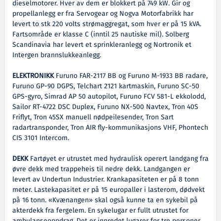
dieselmotorer. Hver av dem er blokkert på 749 kW. Gir og
propellanlegg er fra Servogear og Nogva Motorfabrikk har
levert to stk 220 volts strømaggregat, som hver er på 15 kVA.
Fartsområde er klasse C (inntil 25 nautiske mil). Solberg
Scandinavia har levert et sprinkleranlegg og Nortronik et
Intergen brannslukkeanlegg.
ELEKTRONIKK
Furuno FAR-2117 BB og Furuno M-1933 BB radare,
Furuno GP-90 DGPS, Telchart 2121 kartmaskin, Furuno SC-50
GPS-gyro, Simrad AP 50 autopilot, Furuno FCV 581-L ekkolodd,
Sailor RT-4722 DSC Duplex, Furuno NX-500 Navtex, Tron 40S
Friflyt, Tron 45SX manuell nødpeilesender, Tron Sart
radartransponder, Tron AIR fly-kommunikasjons VHF, Phontech
CIS 3101 Intercom.
DEKK
Fartøyet er utrustet med hydraulisk operert landgang fra
øvre dekk med trappeheis til nedre dekk. Landgangen er
levert av Undertun Industrier. Krankapasiteten er på 8 tonn
meter. Lastekapasitet er på 15 europaller i lasterom, dødvekt
på 16 tonn. «Kvænangen» skal også kunne ta en sykebil på
akterdekk fra fergelem. En sykelugar er fullt utrustet for