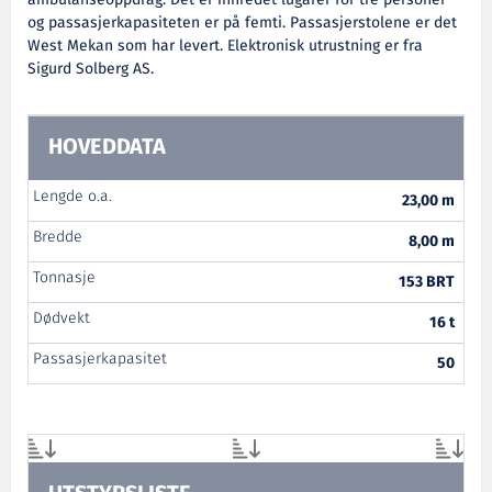
ambulanseoppdrag. Det er innredet lugarer for tre personer
og passasjerkapasiteten er på femti. Passasjerstolene er det
West Mekan som har levert. Elektronisk utrustning er fra
Sigurd Solberg AS.
HOVEDDATA
Lengde o.a.
23,00 m
Bredde
8,00 m
Tonnasje
153 BRT
Dødvekt
16 t
Passasjerkapasitet
50