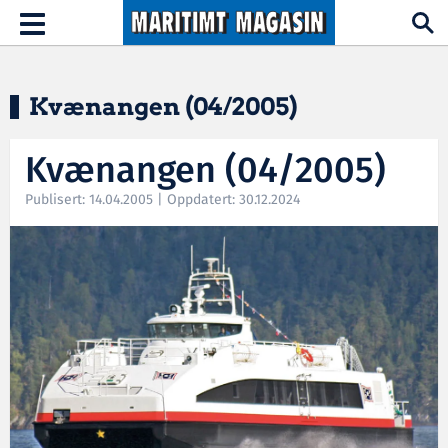
Hopp til hovedinnhold
Toggle
navigation
Kvænangen (04/2005)
Kvænangen (04/2005)
Publisert: 14.04.2005 | Oppdatert: 30.12.2024