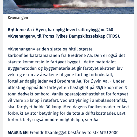
Kvænangen
Brødrene Aa i Hyen, har nylig levert sitt nybygg nr. 240
«Kvænangen», til Troms Fylkes Dampskibsselskap (TFDS).
«Kvænangen» er den sjette og hittil største
karbonfiberkatatamaranen fra Brødrene Aa. Den er også det
største kommersielle fartøyet bygget i dette materialet. -
Byggemetoden og byggematerialet gir fartøyet ekstrem lav
vekt og er en av årsakene til gode fart og forbrukstall,
forteller daglig leder ved Brødrene Aa, Tor Øyvin Aa. - Under
uttesting oppnådde fartøyet en hastighet på 35,5 knop med 3
tonn dødvekt ombord. Vanlig operasjonshastighet for fortøyet
vil være 25 knop i rutefart. Ved uttrykning i ambulansetrafikk,
skal fartøyet holde 30 knop. Med dagens fuelkostnader er lavt
forbrukt av stor betydning for de totale driftskostnader. Lavt
forbruk betyr også mindre miljøutslipp, sier Aa.
MASKINERI
Fremdriftsanlegget består av to stk MTU 2000