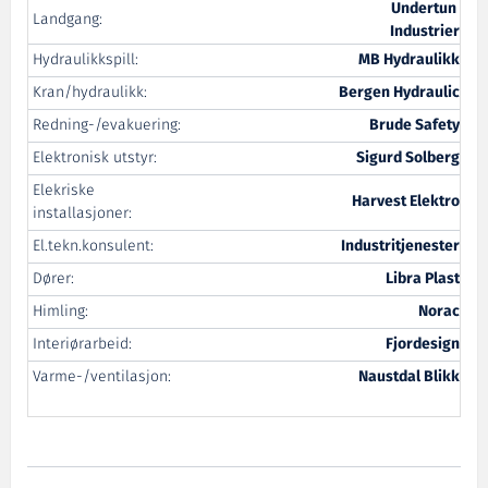
Undertun
Landgang:
Industrier
Hydraulikkspill:
MB Hydraulikk
Kran/hydraulikk:
Bergen Hydraulic
Redning-/evakuering:
Brude Safety
Elektronisk utstyr:
Sigurd Solberg
Elekriske
Harvest Elektro
installasjoner:
El.tekn.konsulent:
Industritjenester
Dører:
Libra Plast
Himling:
Norac
Interiørarbeid:
Fjordesign
Varme-/ventilasjon:
Naustdal Blikk