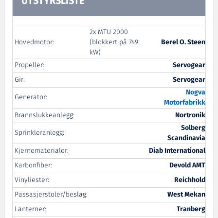
UTSTYRSLISTE
2x MTU 2000
Hovedmotor:
(blokkert på 749
Berel O. Steen
kW)
Propeller:
Servogear
Gir:
Servogear
Nogva
Generator:
Motorfabrikk
Brannslukkeanlegg:
Nortronik
Solberg
Sprinkleranlegg:
Scandinavia
Kjernematerialer:
Diab International
Karbonfiber:
Devold AMT
Vinyliester:
Reichhold
Passasjerstoler/beslag:
West Mekan
Lanterner:
Tranberg