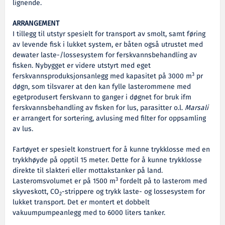
lignende.
ARRANGEMENT
I tillegg til utstyr spesielt for transport av smolt, samt føring
av levende fisk i lukket system, er båten også utrustet med
dewater laste-/lossesystem for ferskvannsbehandling av
fisken. Nybygget er videre utstyrt med eget
3
ferskvannsproduksjonsanlegg med kapasitet på 3000 m
pr
døgn, som tilsvarer at den kan fylle lasterommene med
egetprodusert ferskvann to ganger i døgnet for bruk ifm
ferskvannsbehandling av fisken for lus, parasitter o.l.
Marsali
er arrangert for sortering, avlusing med filter for oppsamling
av lus.
Fartøyet er spesielt konstruert for å kunne trykklosse med en
trykkhøyde på opptil 15 meter. Dette for å kunne trykklosse
direkte til slakteri eller mottakstanker på land.
3
Lasteromsvolumet er på 1500 m
fordelt på to lasterom med
skyveskott, CO
-strippere og trykk laste- og lossesystem for
2
lukket transport. Det er montert et dobbelt
vakuumpumpeanlegg med to 6000 liters tanker.