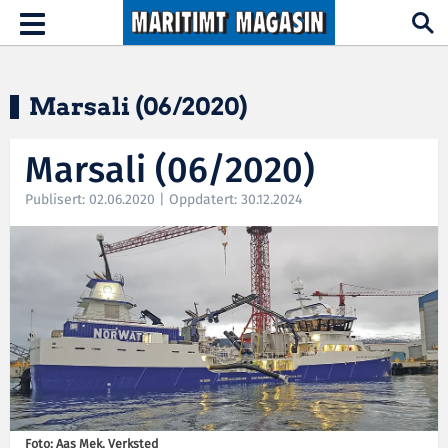
Hopp til hovedinnhold
Toggle
navigation
Marsali (06/2020)
Marsali (06/2020)
Publisert: 02.06.2020 | Oppdatert: 30.12.2024
Foto: Aas Mek. Verksted