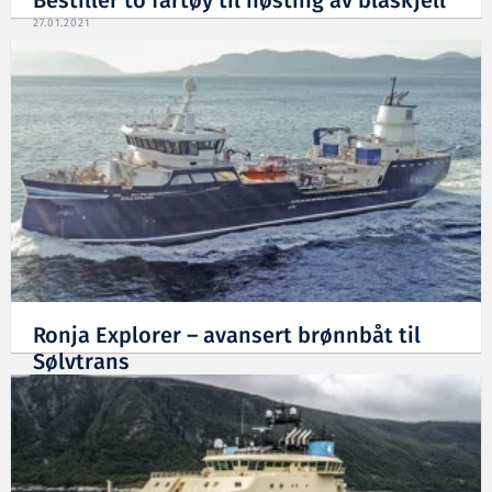
Bestiller to fartøy til høsting av blåskjell
27.01.2021
Ronja Explorer – avansert brønnbåt til
Sølvtrans
16.07.2019