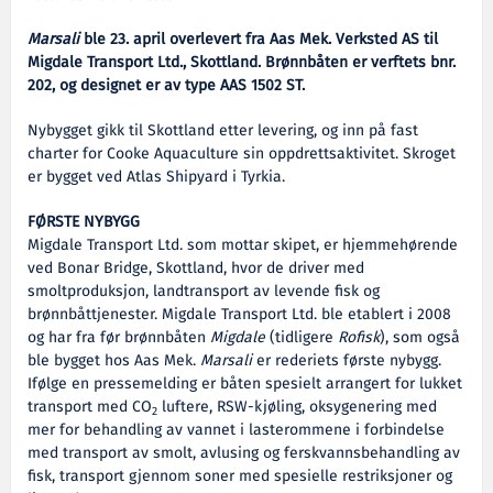
Marsali
ble 23. april overlevert fra Aas Mek. Verksted AS til
Migdale Transport Ltd., Skottland. Brønnbåten er verftets bnr.
202, og designet er av type AAS 1502 ST.
Nybygget gikk til Skottland etter levering, og inn på fast
charter for Cooke Aquaculture sin oppdrettsaktivitet. Skroget
er bygget ved Atlas Shipyard i Tyrkia.
FØRSTE NYBYGG
Migdale Transport Ltd. som mottar skipet, er hjemmehørende
ved Bonar Bridge, Skottland, hvor de driver med
smoltproduksjon, landtransport av levende fisk og
brønnbåttjenester. Migdale Transport Ltd. ble etablert i 2008
og har fra før brønnbåten
Migdale
(tidligere
Rofisk
), som også
ble bygget hos Aas Mek.
Marsali
er rederiets første nybygg.
Ifølge en pressemelding er båten spesielt arrangert for lukket
transport med CO
luftere, RSW-kjøling, oksygenering med
2
mer for behandling av vannet i lasterommene i forbindelse
med transport av smolt, avlusing og ferskvannsbehandling av
fisk, transport gjennom soner med spesielle restriksjoner og