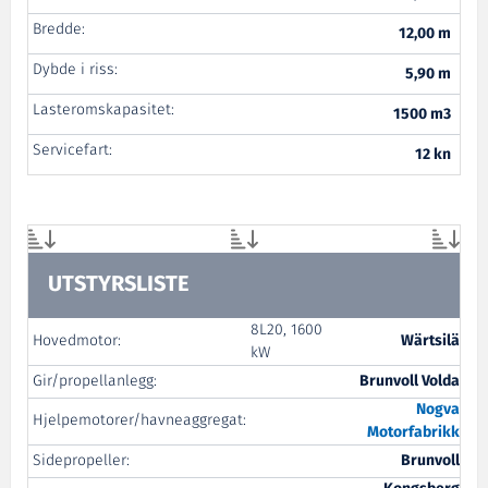
Bredde:
12,00 m
Dybde i riss:
5,90 m
Lasteromskapasitet:
1500 m3
Servicefart:
12 kn
UTSTYRSLISTE
8L20, 1600
Hovedmotor:
Wärtsilä
kW
Gir/propellanlegg:
Brunvoll Volda
Nogva
Hjelpemotorer/havneaggregat:
Motorfabrikk
Sidepropeller:
Brunvoll