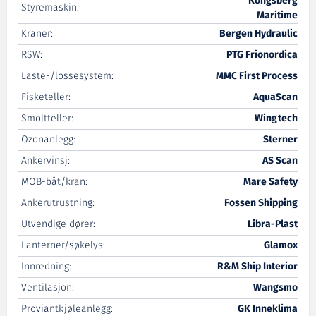
Kongsberg
Styremaskin:
Maritime
Kraner:
Bergen Hydraulic
RSW:
PTG Frionordica
Laste-/lossesystem:
MMC First Process
Fisketeller:
AquaScan
Smoltteller:
Wingtech
Ozonanlegg:
Sterner
Ankervinsj:
AS Scan
MOB-båt/kran:
Mare Safety
Ankerutrustning:
Fossen Shipping
Utvendige dører:
Libra-Plast
Lanterner/søkelys:
Glamox
Innredning:
R&M Ship Interior
Ventilasjon:
Wangsmo
Proviantkjøleanlegg:
GK Inneklima