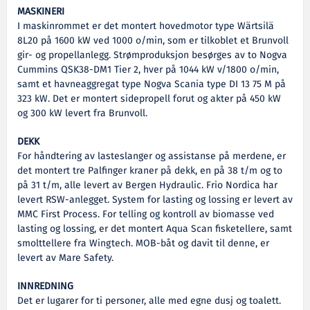
MASKINERI
I maskinrommet er det montert hovedmotor type Wärtsilä
8L20 på 1600 kW ved 1000 o/min, som er tilkoblet et Brunvoll
gir- og propellanlegg. Strømproduksjon besørges av to Nogva
Cummins QSK38-DM1 Tier 2, hver på 1044 kW v/1800 o/min,
samt et havneaggregat type Nogva Scania type DI 13 75 M på
323 kW. Det er montert sidepropell forut og akter på 450 kW
og 300 kW levert fra Brunvoll.
DEKK
For håndtering av lasteslanger og assistanse på merdene, er
det montert tre Palfinger kraner på dekk, en på 38 t/m og to
på 31 t/m, alle levert av Bergen Hydraulic. Frio Nordica har
levert RSW-anlegget. System for lasting og lossing er levert av
MMC First Process. For telling og kontroll av biomasse ved
lasting og lossing, er det montert Aqua Scan fisketellere, samt
smolttellere fra Wingtech. MOB-båt og davit til denne, er
levert av Mare Safety.
INNREDNING
Det er lugarer for ti personer, alle med egne dusj og toalett.