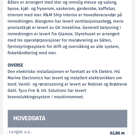
Båten er arrangert med stor og romslig messe og salong,
bysse, kjøl- og fryserom, vaskerom, garderobe, kaffebar,
trimrom med mer. R&M Ship Interior er hovedleverandør på
innredningen. Wangsmo har levert ventilasjonsanlegg, mens
proviantkjøl er levert av GK Inneklima. Generell belysning i
innredningen er levert fra Glamox. Styrehuset er arrangert
med tre operatørposisjoner for manøvrering av båten,
fjernstyringssystem for drift og overvåking av alle system,
fiskehåndtering med mer.
DIVERSE
Den elektriske installasjonen er foretatt av Vik Elektro. HG
Marine Electronics har levert og installert elektronikken om
bord. Ventil- og rørutrustning er levert av Robinet og Brødrene
Dahl. Tyco Fire & Int. Solutions har levert
brannslukkingssystem i maskinrommet.
HOVEDDATA
Lengde o.a.:
62,86 m