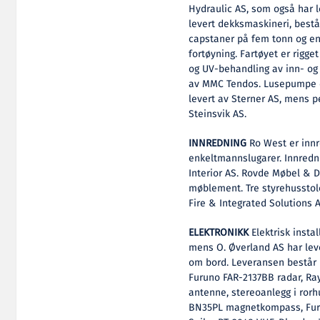
Hydraulic AS, som også har l
levert dekksmaskineri, beståe
capstaner på fem tonn og en
fortøyning. Fartøyet er rigge
og UV-behandling av inn- og 
av MMC Tendos. Lusepumpe er
levert av Sterner AS, mens p
Steinsvik AS.
INNREDNING
Ro West er innre
enkeltmannslugarer. Innredn
Interior AS. Rovde Møbel & D
møblement. Tre styrehusstole
Fire & Integrated Solutions 
ELEKTRONIKK
Elektrisk instal
mens O. Øverland AS har lev
om bord. Leveransen består 
Furuno FAR-2137BB radar, R
antenne, stereoanlegg i ror
BN35PL magnetkompass, Furu