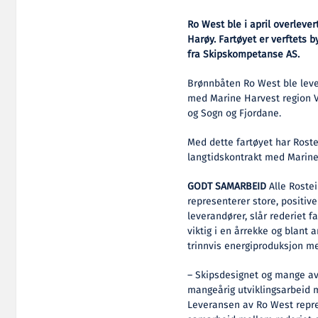
Ro West ble i april overlever
Harøy. Fartøyet er verftets 
fra Skipskompetanse AS.
Brønnbåten Ro West ble lever
med Marine Harvest region 
og Sogn og Fjordane.
Med dette fartøyet har Roste
langtidskontrakt med Marine
GODT SAMARBEID
Alle Rostei
representerer store, positive
leverandører, slår rederiet f
viktig i en årrekke og blant 
trinnvis energiproduksjon me
– Skipsdesignet og mange av
mangeårig utviklingsarbeid 
Leveransen av Ro West repre