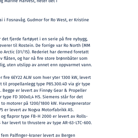
g Marine Harvest, heter det i
i i Fosnavåg. Gudmor for Ro West, er Kristine
det fjerde fartøyet i en serie på fire nybygg,
verer til Rostein. De forrige var Ro North (MM
Ro Arctic (01/15). Rederiet har dermed foretatt
v flåten, og har nå fire store brønnbåter som
lig, uten utslipp av annet enn oppvarmet vann.
 fire 6EY22 ALW som hver yter 1300 kW, levert
 til propellanlegg type P85.300.4D via gir type
1. Begge er levert av Finnøy Gear & Propeller
r type FD 300x0,4 HS. Siemens står for det
 si to motorer på 1200/1800 kW. Havnegenerator
5 er levert av Nogva Motorfabrikk AS.
og flapror type FB-H 2000 er levert av Rolls-
 har levert to thrustere av type AR-63-LTC-600.
 fem Palfinger-kraner levert av Bergen