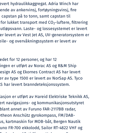
evert hydraulikkaggregat. Adria Winch har
nde av ankervinsj, fortøyningsvinsj, fire
 capstan på to tonn, samt capstan til
t for lukket transport med CO
-luftere, filtrering
2
utløpsvann. Laste- og lossesystemet er levert
 levert av Vest Jet AS, UV-generatorsystem er
eile- og overvåkningssystem er levert av
det for 12 personer, og har 12
ingen er utført av Norac AS og R&M Ship
esign AS og Ekornes Contract AS har levert
r av type 1500 er levert av NorSap AS. Tyco
AS har levert branndeteksjonssystem.
lasjon er utført av Hareid Elektriske Teknikk AS,
ert navigasjons- og kommunikasjonsutstyret
blant annet av Furuno FAR-2117BB radar,
aytheon Anschütz gyrokompass, FM/DAB-
hus, kartmaskin for MOB-båt, Bergen Nautik
no FR-700 ekkolodd, Sailor RT-4822 VHF og