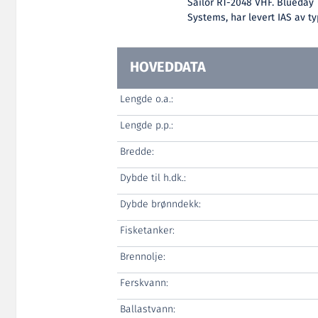
Sailor RT-2048 VHF. Blueday 
Systems, har levert IAS av ty
HOVEDDATA
Lengde o.a.:
Lengde p.p.:
Bredde:
Dybde til h.dk.:
Dybde brønndekk:
Fisketanker:
Brennolje:
Ferskvann:
Ballastvann: