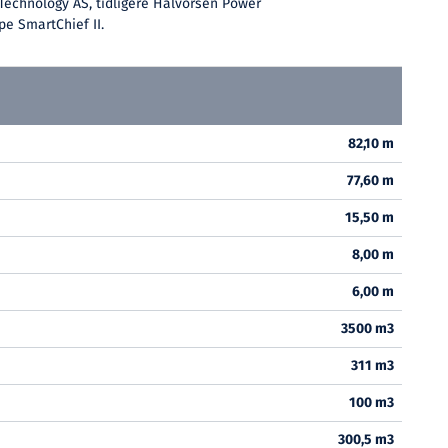
Technology AS, tidligere Halvorsen Power
pe SmartChief II.
82,10 m
77,60 m
15,50 m
8,00 m
6,00 m
3500 m3
311 m3
100 m3
300,5 m3