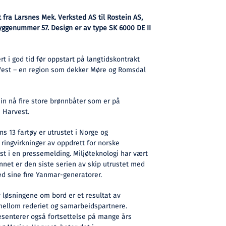
t fra Larsnes Mek. Verksted AS til Rostein AS,
byggenummer 57. Design er av type SK 6000 DE II
t i god tid før oppstart på langtidskontrakt
Vest – en region som dekker Møre og Romsdal
in nå fire store brønnbåter som er på
 Harvest.
ns 13 fartøy er utrustet i Norge og
 ringvirkninger av oppdrett for norske
ast i en pressemelding. Miljøteknologi har vært
annet er den siste serien av skip utrustet med
d sine fire Yanmar-generatorer.
 løsningene om bord er et resultat av
mellom rederiet og samarbeidspartnere.
senterer også fortsettelse på mange års