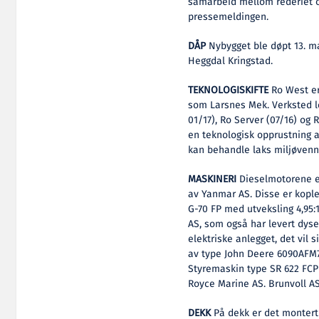
samarbeid mellom rederiet o
pressemeldingen.
DÅP
Nybygget ble døpt 13. ma
Heggdal Kringstad.
TEKNOLOGISKIFTE
Ro West er 
som Larsnes Mek. Verksted le
01/17), Ro Server (07/16) og 
en teknologisk opprustning a
kan behandle laks miljøvenn
MASKINERI
Dieselmotorene er
av Yanmar AS. Disse er koplet
G-70 FP med utveksling 4,95:
AS, som også har levert dyse
elektriske anlegget, det vil
av type John Deere 6090AFM7
Styremaskin type SR 622 FCP 
Royce Marine AS. Brunvoll AS
DEKK
På dekk er det montert