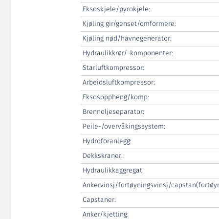
Eksoskjele/pyrokjele:
Kjøling gir/genset/omformere:
Kjøling nød/havnegenerator:
Hydraulikkrør/-komponenter:
Starluftkompressor:
Arbeidsluftkompressor:
Eksosoppheng/komp:
Brennoljeseparator:
Peile-/overvåkingssystem:
Hydroforanlegg:
Dekkskraner:
Hydraulikkaggregat:
Ankervinsj/fortøyningsvinsj/capstan(fortøyn
Capstaner:
Anker/kjetting: