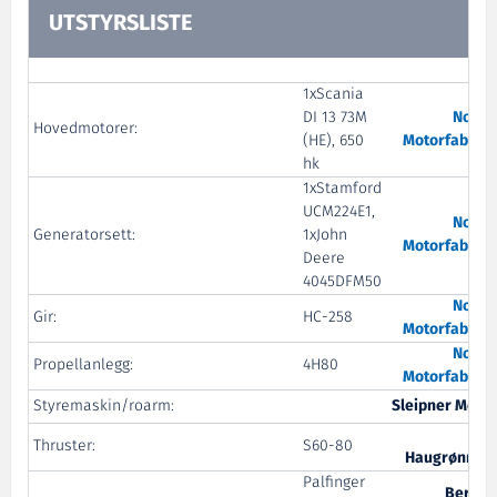
UTSTYRSLISTE
1xScania
DI 13 73M
Nogva
Hovedmotorer:
(HE), 650
Motorfabrikk
hk
1xStamford
UCM224E1,
Nogva
Generatorsett:
1xJohn
Motorfabrikk
Deere
4045DFM50
Nogva
Gir:
HC-258
Motorfabrikk
Nogva
Propellanlegg:
4H80
Motorfabrikk
Styremaskin/roarm:
Sleipner Motor
Nik.
Thruster:
S60-80
Haugrønning
Palfinger
Bergen