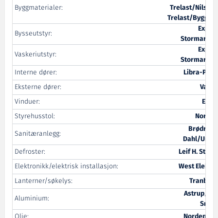
Byggmaterialer:
Trelast/Nilsson
Trelast/Byggma
Expert
Bysseutstyr:
Stormarked
Expert
Vaskeriutstyr:
Stormarked
Interne dører:
Libra-Plast
Eksterne dører:
Varde
Vinduer:
Ertec
Styrehusstol:
NorSap
Brødrene
Sanitæranlegg:
Dahl/Univa
Defroster:
Leif H. Strøm
Elektronikk/elektrisk installasjon:
West Elektro
Lanterner/søkelys:
Tranberg
Astrup/E.A.
Aluminium:
Smith
Olje:
Nordenolje