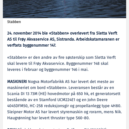
Stabben
24. november 2014 ble «Stabben» overlevert fra Sletta Verft
AS til Frøy Akvaservice AS, Sistranda. Arbeidskatamaranen er
verftets byggenummer 147.
«Stabben» er den andre av fire søsterskip som Sletta Verft
skal levere til Frøy Akvaservice. Byggenummer 148 skal
leveres i februar og byggenummer 146 i mai.
MASKINERI
Nogva Motorfabrikk AS har levert det meste av
maskineriet om bord «Stabben». Leveransen består av en
Scania DI 13 73M (HE) hovedmotor på 650 hk, et generatorsett
bestående av en Stamford UCM224E1 og en John Deere
4045DFM50, HC-258 reduksjonsgir og propellanlegg type 4H80.
Sleipner Motor AS har levert styremaskin og rorarm, mens Nik.
Haugrønning har levert thruster type S60-80.