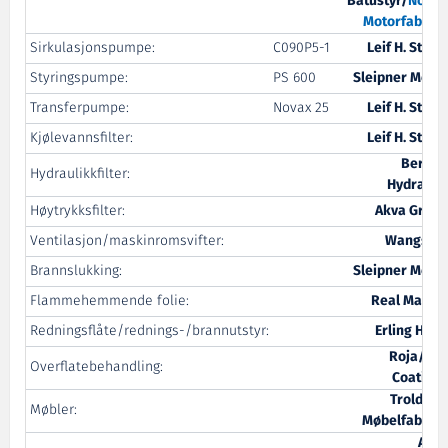
Båtustyr/
Nogva
Motorfabrikk
Sirkulasjonspumpe:
C090P5-1
Leif H. Strøm
Styringspumpe:
PS 600
Sleipner Motor
Transferpumpe:
Novax 25
Leif H. Strøm
Kjølevannsfilter:
Leif H. Strøm
Bergen
Hydraulikkfilter:
Hydraulic
Høytrykksfilter:
Akva Group
Ventilasjon/maskinromsvifter:
Wangsmo
Brannslukking:
Sleipner Motor
Flammehemmende folie:
Real Marine
Redningsflåte/rednings-/brannutstyr:
Erling Haug
Roja/Mal
Overflatebehandling:
Coatings
Troldmyr
Møbler:
Møbelfabrikk
Aure