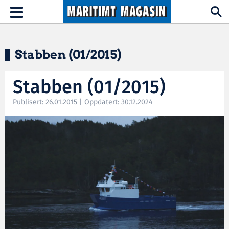
Hopp til hovedinnhold
Toggle
navigation
Stabben (01/2015)
Stabben (01/2015)
Publisert: 26.01.2015 | Oppdatert: 30.12.2024