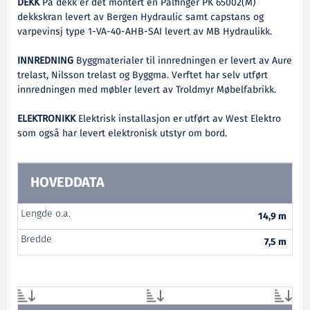
DEKK
På dekk er det montert en Palfinger PK 65002(M)
dekkskran levert av Bergen Hydraulic samt capstans og
varpevinsj type 1-VA-40-AHB-SAI levert av MB Hydraulikk.
INNREDNING
Byggmaterialer til innredningen er levert av Aure
trelast, Nilsson trelast og Byggma. Verftet har selv utført
innredningen med møbler levert av Troldmyr Møbelfabrikk.
ELEKTRONIKK
Elektrisk installasjon er utført av West Elektro
som også har levert elektronisk utstyr om bord.
HOVEDDATA
Lengde o.a.
14,9 m
Bredde
7,5 m