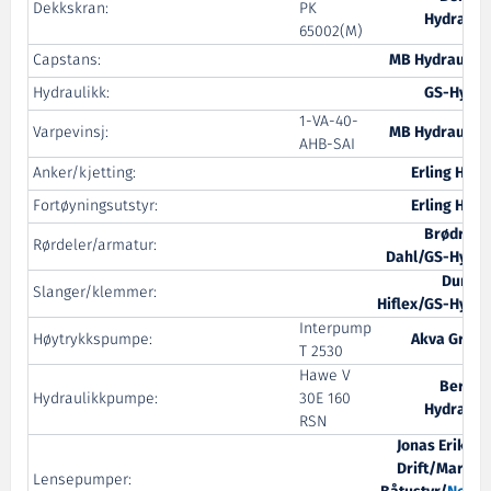
Dekkskran:
PK
Hydraulic
65002(M)
Capstans:
MB Hydraulikk
Hydraulikk:
GS-Hydro
1-VA-40-
Varpevinsj:
MB Hydraulikk
AHB-SAI
Anker/kjetting:
Erling Haug
Fortøyningsutstyr:
Erling Haug
Brødrene
Rørdeler/armatur:
Dahl/GS-Hydro
Dunlop
Slanger/klemmer:
Hiflex/GS-Hydro
Interpump
Høytrykkspumpe:
Akva Group
T 2530
Hawe V
Bergen
Hydraulikkpumpe:
30E 160
Hydraulic
RSN
Jonas Eriksen
Drift/Maritim
Lensepumper: