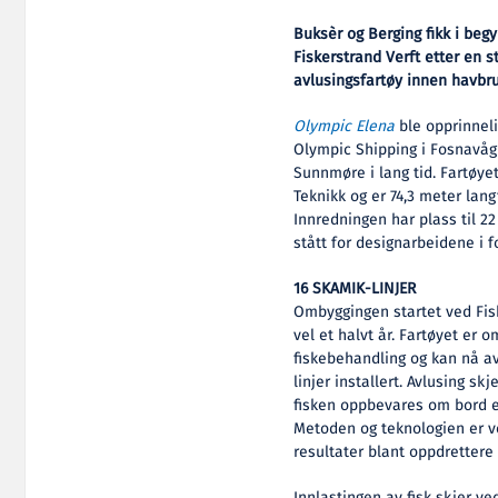
Buksèr og Berging fikk i beg
Fiskerstrand Verft etter en s
avlusingsfartøy innen havbr
Olympic Elena
ble opprinneli
Olympic Shipping i Fosnavåg 
Sunnmøre i lang tid. Fartøye
Teknikk og er 74,3 meter lan
Innredningen har plass til 2
stått for designarbeidene i
16 SKAMIK-LINJER
Ombyggingen startet ved Fisk
vel et halvt år. Fartøyet er 
fiskebehandling og kan nå a
linjer installert. Avlusing sk
fisken oppbevares om bord el
Metoden og teknologien er v
resultater blant oppdrettere