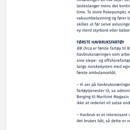
Innlastingen av fisk skjer v
lasteslanger mens det kontinu
time. To store fiskepumper, n
vakuumbelastning og fører l
skilles ut før selve avlusinge
ny merd styrbord eller babord
FØRSTE HAVBRUKSFARTØY
BB Orca
er første fartøy til
havbruksnæringen som arbeid
sine slepe- og offshorefartø
langs norskekysten med egne 
første ambulansebåt.
– Vi ser på havbruksnæring
fartøytjenester til, sa admin
Berging til Maritimt Magasi
ikke at rederiet vil satse e
– Havbruk er et interessan
det brukes båt, så dette er n