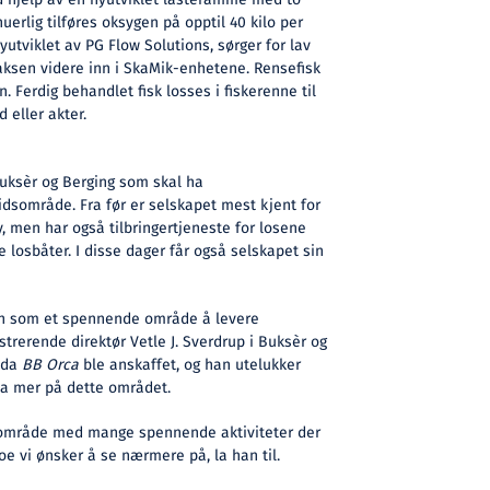
ed hjelp av en nyutviklet lasteramme med to
erlig tilføres oksygen på opptil 40 kilo per
yutviklet av PG Flow Solutions, sørger for lav
aksen videre inn i SkaMik-enhetene. Rensefisk
n. Ferdig behandlet fisk losses i fiskerenne til
 eller akter.
 Buksèr og Berging som skal ha
sområde. Fra før er selskapet mest kjent for
y, men har også tilbringertjeneste for losene
losbåter. I disse dager får også selskapet sin
en som et spennende område å levere
istrerende direktør Vetle J. Sverdrup i Buksèr og
n da
BB Orca
ble anskaffet, og han utelukker
nda mer på dette området.
t område med mange spennende aktiviteter der
oe vi ønsker å se nærmere på, la han til.