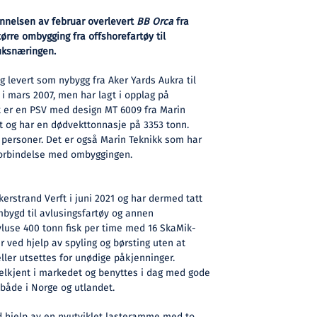
ynnelsen av februar overlevert
BB Orca
fra
tørre ombygging fra offshorefartøy til
uksnæringen.
g levert som nybygg fra Aker Yards Aukra til
i mars 2007, men har lagt i opplag på
t er en PSV med design MT 6009 fra Marin
gt og har en dødvekttonnasje på 3353 tonn.
2 personer. Det er også Marin Teknikk som har
 forbindelse med ombyggingen.
erstrand Verft i juni 2021 og har dermed tatt
ombygd til avlusingsfartøy og annen
vluse 400 tonn fisk per time med 16 SkaMik-
jer ved hjelp av spyling og børsting uten at
ler utsettes for unødige påkjenninger.
elkjent i markedet og benyttes i dag med gode
 både i Norge og utlandet.