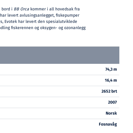
m bord i
BB Orca
kommer i all hovedsak fra
har levert avlusingsanlegget, fiskepumper
, Evotek har levert den spesialutviklede
dling fiskerennen og oksygen- og ozonanlegg
74,3 m
16,4 m
2652 brt
2007
Norsk
Fosnavåg