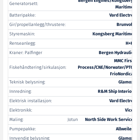
Bergen Engines/Kongsberg
Generatorsett:
Maritime
Batteripakke:
Vard Electro
Gir/propellanlegg/thrustere:
Brunvoll
Styremaskin:
Kongsberg Maritime
Renseanlegg:
H+H
Kraner: Palfinger
Bergen Hydraulic
MMC First
Fiskehåndtering/sirkulasjon:
Process/CNE/Norwater/PTG
FrioNordica
Teknisk belysning:
Glamox
Innredning:
R&M Ship Interior
Elektrisk installasjon:
Vard Electro
Elektronikk:
Vico
Maling:
Jotun
North Side Work Service
Pumpepakke:
Allweiler
Innvendig belysning:
Glamox