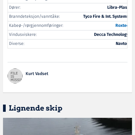
Dører:
Libra-Plast
Branndeteksjon/vanntåke:
Tyco Fire & Int. Systems
Kabeø-/rørgjennomføringer:
Roxtec
Vindusviskere:
Decca Technology
Diverse:
Navtor
Kurt Vadset
Lignende skip