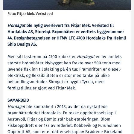
Foto: Fitjar Mek. Verksteed
Hordagut
ble nylig overlevert fra Fitjar Mek. Verksted til
Hordalaks AS, Storebø. Brønnbåten er verftets byggenummer
44. Designbetegnelsen er HFMV LFC 4700 Hordalaks fra Heimli
Ship Design AS.
Med sitt lasterom på 4700 kubikk er
Hordagut
en av landets
største brønnbåter. Nybygget kan frakte over 500 tonn med
levende fisk inn til slakting på én tur. Framdriften er diesel-
elektrisk, og fleksibiliteten er stor med tanke på ulike
behandlingsmetoder. Skroget er bygd i Tyrkia, mens
ferdigstilling er gjort ved Fitjar Mek.
SAMARBEID
Hordagut
ble kontrahert i 2018, av det da nystartede
brønnbåtrederiet Hordalaks. En rekke oppdrettsselskap i
Austevoll, Fitjar og Bømlo står bak etableringen. Blom
Fiskeoppdrett eier 1/3 av rederiet. Kobbevik og Furuholmen
Oppdrett AS, som er et datterselskap av Brødrene Birkeland