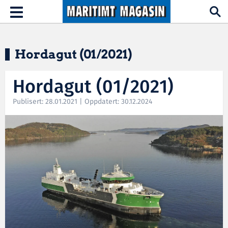
Hopp til hovedinnhold
Toggle
navigation
Hordagut (01/2021)
Hordagut (01/2021)
Publisert: 28.01.2021 | Oppdatert: 30.12.2024