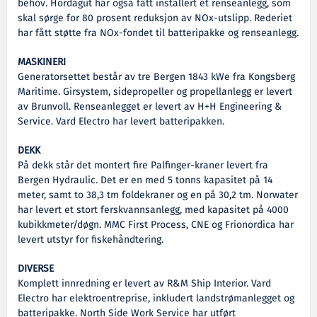
behov. Hordagut har også fått installert et renseanlegg, som
skal sørge for 80 prosent reduksjon av NOx-utslipp. Rederiet
har fått støtte fra NOx-fondet til batteripakke og renseanlegg.
MASKINERI
Generatorsettet består av tre Bergen 1843 kWe fra Kongsberg
Maritime. Girsystem, sidepropeller og propellanlegg er levert
av Brunvoll. Renseanlegget er levert av H+H Engineering &
Service. Vard Electro har levert batteripakken.
DEKK
På dekk står det montert fire Palfinger-kraner levert fra
Bergen Hydraulic. Det er en med 5 tonns kapasitet på 14
meter, samt to 38,3 tm foldekraner og en på 30,2 tm. Norwater
har levert et stort ferskvannsanlegg, med kapasitet på 4000
kubikkmeter/døgn. MMC First Process, CNE og Frionordica har
levert utstyr for fiskehåndtering.
DIVERSE
Komplett innredning er levert av R&M Ship Interior. Vard
Electro har elektroentreprise, inkludert landstrømanlegget og
batteripakke. North Side Work Service har utført