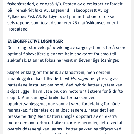
fiskebåtrederi, eier også 1/3. Resten av eierskapet er fordelt
på Fremskridt laks AS, Engesund Fiskeoppdrett AS og
Fylkesnes Fisk AS. Fartøyet skal primært jobbe for disse
selskapene, som total disponerer 25 matfiskkonsesjoner i
Hordaland.
ENERGIEFFEKTIVE LØSNINGER
Det er lagt stor vekt på utvikling av cargosystemer, for å sikre
optimal fiskevelferd gjennom hele spekteret fra smolt til
slaktefisk. Et annet fokus har vært miljøvennlige løsninger.
Skipet er klargjort for bruk av landstrøm, men dersom
kaianlegg ikke kan tilby dette vil
Hordagut
benytte seg av
batteriene installert om bord. Med hybrid batterisystem kan
skipet ligge i havn uten bruk av motorer til strøm for å drifte
skipet. Man kan også bruke batteripakken ved
oppdrettsanleggene, noe som vil være fordelaktig for både
mannskap, fiskehelse og miljøet generelt, heter det i en
pressemelding. Med batteri unngås oppstart av en ekstra
motor dersom forbruket øker i kortere perioder, dette ved at
overskuddsenergi kan lagres i batteripakken og tilføres ved