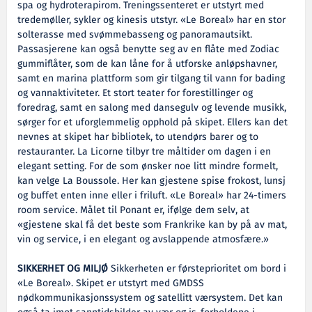
spa og hydroterapirom. Treningssenteret er utstyrt med
tredemøller, sykler og kinesis utstyr. «Le Boreal» har en stor
solterasse med svømmebasseng og panoramautsikt.
Passasjerene kan også benytte seg av en flåte med Zodiac
gummiflåter, som de kan låne for å utforske anløpshavner,
samt en marina plattform som gir tilgang til vann for bading
og vannaktiviteter. Et stort teater for forestillinger og
foredrag, samt en salong med dansegulv og levende musikk,
sørger for et uforglemmelig opphold på skipet. Ellers kan det
nevnes at skipet har bibliotek, to utendørs barer og to
restauranter. La Licorne tilbyr tre måltider om dagen i en
elegant setting. For de som ønsker noe litt mindre formelt,
kan velge La Boussole. Her kan gjestene spise frokost, lunsj
og buffet enten inne eller i friluft. «Le Boreal» har 24-timers
room service. Målet til Ponant er, ifølge dem selv, at
«gjestene skal få det beste som Frankrike kan by på av mat,
vin og service, i en elegant og avslappende atmosfære.»
SIKKERHET OG MILJØ
Sikkerheten er førsteprioritet om bord i
«Le Boreal». Skipet er utstyrt med GMDSS
nødkommunikasjonssystem og satellitt værsystem. Det kan