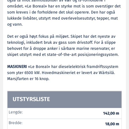
også ta imot sanntidsbilder av vær og is-forholdene i
området. «Le Boreal» har en styrke mot is som overstiger det
som kreves i de forholdene det skal operere. Den har også
lukkede livbåter, utstyrt med overlevelsesutstyr, tepper, mat
og vann.
Det er også høyt fokus på miljøet. Skipet har det nyeste av
teknologi, inkludert bruk av gass som drivstoff. For å slippe
behovet for å droppe anker i sårbare marine reservater, er
skipet utstyrt med et state-of-the-art posisjoneringssystem.
MASKINERI
«Le Boreal» har dieselelektrisk framdriftssystem
som yter 6500 kW. Hovedmaskineriet er levert av Wärtsilä.
Marsjfarten er 16 knop.
UTSTYRSLISTE
Lengde:
142,00 m
Bredde:
18,00 m