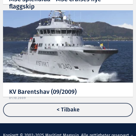
flaggskip
09.10.2009
KV Barentshav (09/2009)
01.10.2009
< Tilbake
Kopirett © 2002-2025 Maritimt Magasin. Alle rettigheter reservert. -