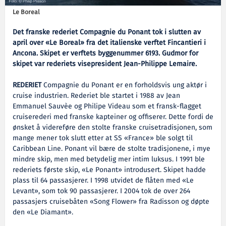
Le Boreal
Det franske rederiet Compagnie du Ponant tok i slutten av
april over «Le Boreal» fra det italienske verftet Fincantieri i
Ancona. Skipet er verftets byggenummer 6193. Gudmor for
skipet var rederiets visepresident Jean-Philippe Lemaire.
REDERIET
Compagnie du Ponant er en forholdsvis ung aktør i
cruise industrien. Rederiet ble startet i 1988 av Jean
Emmanuel Sauvèe og Philipe Videau som et fransk-flagget
cruiserederi med franske kapteiner og offiserer. Dette fordi de
ønsket å videreføre den stolte franske cruisetradisjonen, som
mange mener tok slutt etter at SS «France» ble solgt til
Caribbean Line. Ponant vil bære de stolte tradisjonene, i mye
mindre skip, men med betydelig mer intim luksus. I 1991 ble
rederiets første skip, «Le Ponant» introdusert. Skipet hadde
plass til 64 passasjerer. I 1998 utvidet de flåten med «Le
Levant», som tok 90 passasjerer. I 2004 tok de over 264
passasjers cruisebåten «Song Flower» fra Radisson og døpte
den «Le Diamant».