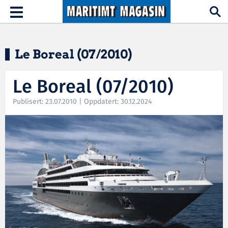
Hopp til hovedinnhold
Toggle
navigation
Le Boreal (07/2010)
Le Boreal (07/2010)
Publisert: 23.07.2010 | Oppdatert: 30.12.2024