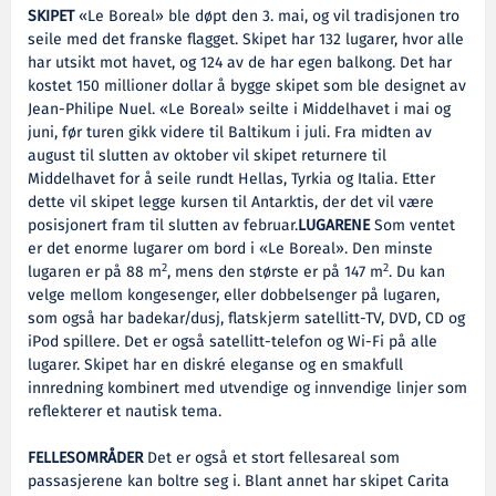
SKIPET
«Le Boreal» ble døpt den 3. mai, og vil tradisjonen tro
seile med det franske flagget. Skipet har 132 lugarer, hvor alle
har utsikt mot havet, og 124 av de har egen balkong. Det har
kostet 150 millioner dollar å bygge skipet som ble designet av
Jean-Philipe Nuel. «Le Boreal» seilte i Middelhavet i mai og
juni, før turen gikk videre til Baltikum i juli. Fra midten av
august til slutten av oktober vil skipet returnere til
Middelhavet for å seile rundt Hellas, Tyrkia og Italia. Etter
dette vil skipet legge kursen til Antarktis, der det vil være
posisjonert fram til slutten av februar.
LUGARENE
Som ventet
er det enorme lugarer om bord i «Le Boreal». Den minste
2
2
lugaren er på 88 m
, mens den største er på 147 m
. Du kan
velge mellom kongesenger, eller dobbelsenger på lugaren,
som også har badekar/dusj, flatskjerm satellitt-TV, DVD, CD og
iPod spillere. Det er også satellitt-telefon og Wi-Fi på alle
lugarer. Skipet har en diskré eleganse og en smakfull
innredning kombinert med utvendige og innvendige linjer som
reflekterer et nautisk tema.
FELLESOMRÅDER
Det er også et stort fellesareal som
passasjerene kan boltre seg i. Blant annet har skipet Carita