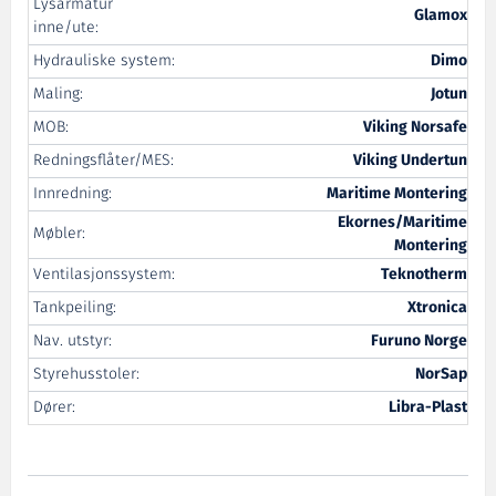
Lysarmatur
Glamox
inne/ute:
Hydrauliske system:
Dimo
Maling:
Jotun
MOB:
Viking Norsafe
Redningsflåter/MES:
Viking Undertun
Innredning:
Maritime Montering
Ekornes/Maritime
Møbler:
Montering
Ventilasjonssystem:
Teknotherm
Tankpeiling:
Xtronica
Nav. utstyr:
Furuno Norge
Styrehusstoler:
NorSap
Dører:
Libra-Plast