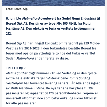
Foto: Boreal Sjø
8. juni ble
Malmefjord
overlevert fra Sedef Gemi Endustrisi til
Boreal Sjø, AS. Design er av type MM 105 FE-EL fra Multi
Maritime AS. Den elektriske ferja er verftets byggenummer
212.
Boreal Sjø AS har inngått kontrakt om ferjedrift på E39 Molde-
Vestnes fra 2021-2028. I den forbindelse bestilte Boreal tre
ferjer med opsjon på ytterligere to hos det tyrkiske verftet
Sedef.
Malmefjord
er den første av disse.
TRE ELFERJER
Malmefjord
er bygg nummer 212 ved Sedef, og er den første
av tre helelektriske ferjer. Søsterskipene
Tomrefjord
og
Vestrefjord
har forventet levering senere i år. Alle er designet
av Multi Maritime i Førde. De nye ferjene har plass til 399
passasjerer og kapasitet til 120 personbilenheter. Ferjene er
universelt utformet, noe som betyr enkel og sikker tilkomst
for alle passasjerer.