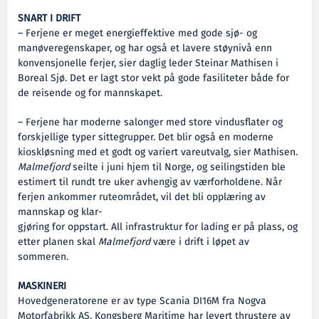
SNART I DRIFT
– Ferjene er meget energieffektive med gode sjø- og
manøveregenskaper, og har også et lavere støynivå enn
konvensjonelle ferjer, sier daglig leder Steinar Mathisen i
Boreal Sjø. Det er lagt stor vekt på gode fasiliteter både for
de reisende og for mannskapet.
– Ferjene har moderne salonger med store vindusflater og
forskjellige typer sittegrupper. Det blir også en moderne
kioskløsning med et godt og variert vareutvalg, sier Mathisen.
Malmefjord
seilte i juni hjem til Norge, og seilingstiden ble
estimert til rundt tre uker avhengig av værforholdene. Når
ferjen ankommer ruteområdet, vil det bli opplæring av
mannskap og klar-
gjøring for oppstart. All infrastruktur for lading er på plass, og
etter planen skal
Malmefjord
være i drift i løpet av
sommeren.
MASKINERI
Hovedgeneratorene er av type Scania DI16M fra Nogva
Motorfabrikk AS. Kongsberg Maritime har levert thrustere av