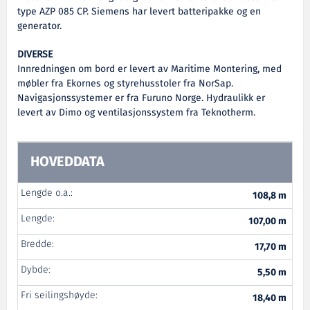
type AZP 085 CP. Siemens har levert batteripakke og en
generator.
DIVERSE
Innredningen om bord er levert av Maritime Montering, med
møbler fra Ekornes og styrehusstoler fra NorSap.
Navigasjonssystemer er fra Furuno Norge. Hydraulikk er
levert av Dimo og ventilasjonssystem fra Teknotherm.
HOVEDDATA
Lengde o.a.:
108,8 m
Lengde:
107,00 m
Bredde:
17,70 m
Dybde:
5,50 m
Fri seilingshøyde:
18,40 m